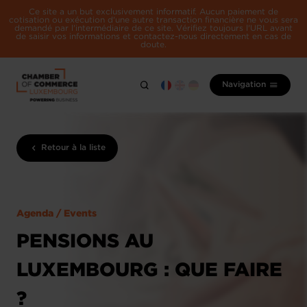
Ce site a un but exclusivement informatif. Aucun paiement de
cotisation ou exécution d'une autre transaction financière ne vous sera
demandé par l'intermédiaire de ce site. Vérifiez toujours l'URL avant
de saisir vos informations et contactez-nous directement en cas de
doute.
Navigation
Retour à la liste
Agenda / Events
PENSIONS AU
LUXEMBOURG : QUE FAIRE
?