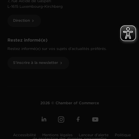
7, rue Alcide de Gasperi
L-1615 Luxembourg-Kirchberg
Direction
Restez informé(e)
Restez informé(e) sur vos sujets d’actualités préférés.
S'inscrire à la newsletter
2026 © Chamber of Commerce
Accessibilité
Mentions légales
Lanceur d'alerte
Politique
de protection des données personnelles