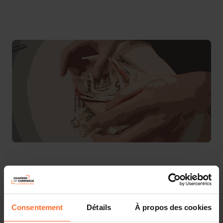
Chambre de Commerce, 7 rue Alcide de Gasperi, Luxembourg
La Fondation IDEA asbl a le plaisir de vous inviter au
troisième volet de ses tables rondes consacrées aux
«
Grands Défis
» dans le cadre des élections législatives
de 2023 et qui portera sur le thème des pensions :
Consentement
Détails
À propos des cookies