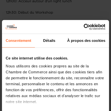
12h00: Acceuil autour d'un light lunch
12h30: Début du Workshop
Format du workshop
: Atelier de sensibilisation
À propos de l’atelier : En 1h30, nous vous montrerons
Consentement
Détails
À propos des cookies
comment utiliser les fonctionnalités de cet outil pour
améliorer votre présence en ligne, attirer plus de clients
et développer votre entreprise. Rejoignez-nous pour
découvrir les techniques pour être numéro 1 sur Google
Ce site internet utilise des cookies.
et attirer plus de succès sur internet."
Nous utilisons des cookies propres au site de la
Chambre de Commerce ainsi que des cookies tiers afin
Plan de la session
:
de permettre le fonctionnement du site, reconnaître votre
terminal, personnaliser le contenu et les annonces en
L'importance de Google Business dans votre
fonction de vos préférences, offrir des fonctionnalités
business
relatives aux médias sociaux et d'analyser le trafic sur
Comment augmenter votre visibilité en ligne avec
notre site internet.
Google