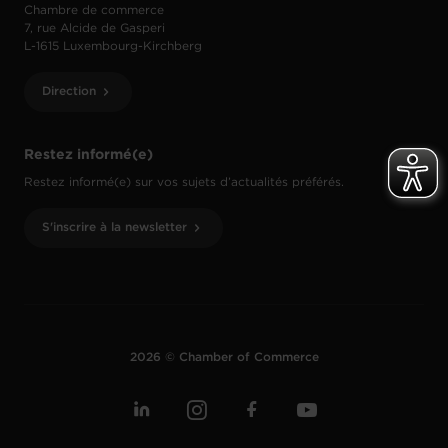
Chambre de commerce
7, rue Alcide de Gasperi
L-1615 Luxembourg-Kirchberg
Direction
Restez informé(e)
Restez informé(e) sur vos sujets d’actualités préférés.
S'inscrire à la newsletter
2026 © Chamber of Commerce