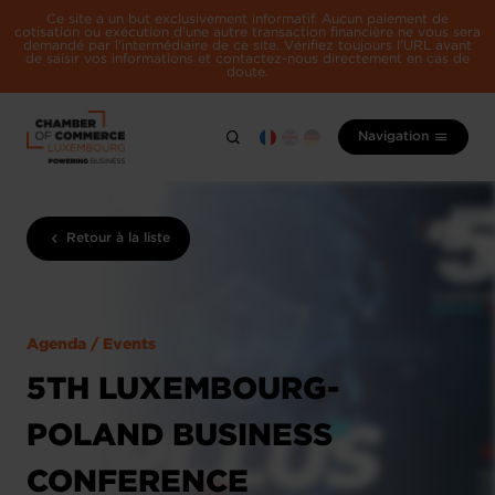
Ce site a un but exclusivement informatif. Aucun paiement de
cotisation ou exécution d'une autre transaction financière ne vous sera
demandé par l'intermédiaire de ce site. Vérifiez toujours l'URL avant
de saisir vos informations et contactez-nous directement en cas de
doute.
Navigation
Retour à la liste
Agenda / Events
5TH LUXEMBOURG-
POLAND BUSINESS
CONFERENCE