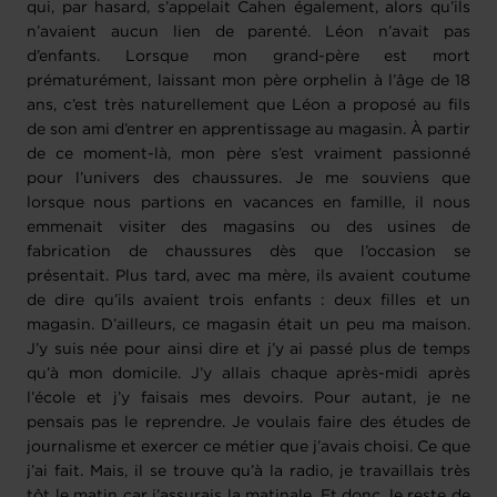
qui, par hasard, s’appelait Cahen également, alors qu’ils
n’avaient aucun lien de parenté. Léon n’avait pas
d’enfants. Lorsque mon grand-père est mort
prématurément, laissant mon père orphelin à l’âge de 18
ans, c’est très naturellement que Léon a proposé au fils
de son ami d’entrer en apprentissage au magasin. À partir
de ce moment-là, mon père s’est vraiment passionné
pour l’univers des chaussures. Je me souviens que
lorsque nous partions en vacances en famille, il nous
emmenait visiter des magasins ou des usines de
fabrication de chaussures dès que l’occasion se
présentait. Plus tard, avec ma mère, ils avaient coutume
de dire qu’ils avaient trois enfants : deux filles et un
magasin. D’ailleurs, ce magasin était un peu ma maison.
J’y suis née pour ainsi dire et j’y ai passé plus de temps
qu’à mon domicile. J’y allais chaque après-midi après
l’école et j’y faisais mes devoirs. Pour autant, je ne
pensais pas le reprendre. Je voulais faire des études de
journalisme et exercer ce métier que j’avais choisi. Ce que
j’ai fait. Mais, il se trouve qu’à la radio, je travaillais très
tôt le matin car j’assurais la matinale. Et donc, le reste de