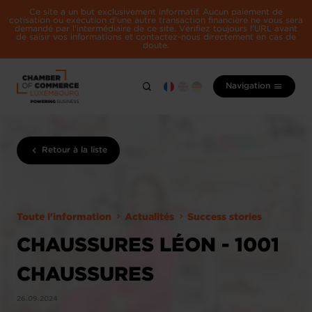
Ce site a un but exclusivement informatif. Aucun paiement de
cotisation ou exécution d'une autre transaction financière ne vous sera
demandé par l'intermédiaire de ce site. Vérifiez toujours l'URL avant
de saisir vos informations et contactez-nous directement en cas de
doute.
Navigation
Retour à la liste
Toute l'information
Actualités
Success stories
CHAUSSURES LÉON - 1001
CHAUSSURES
26.09.2024