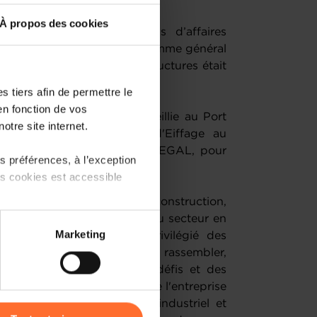
À propos des cookies
t axé sur des rendez-vous d’affaires
ises participantes, un programme général
construction et des infrastructures était
 tiers afin de permettre le
en fonction de vos
en visite a ainsi été accueillie au Port
otre site internet.
até, Directeur Général d'Eiffage au
ire Général d'EUROCHAM SENEGAL, pour
 préférences, à l’exception
gistique régional.
ts cookies est accessible
23, le salon annuel de la construction,
 Dakar. Rassemblement phare du secteur en
 partage sur les réseaux
Marketing
e le point de rencontre privilégié des
) peuvent être affectées en
s et distributeurs pour se rassembler,
ndances de l'industrie, des défis et des
également visité le stand de l'entreprise
r l’icône flottante en bas à
ns le domaine du bâtiment industriel et