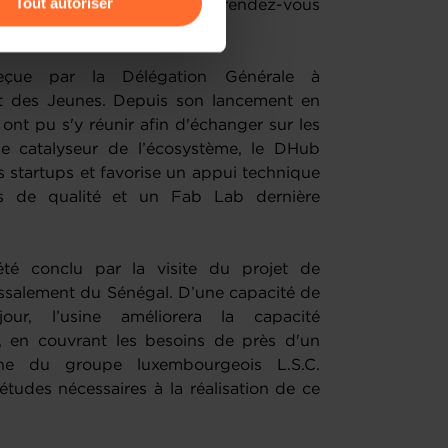
Tout autoriser
bourgeoise est fidèle au rendez-vous
amenés à traiter vos données
de protection des données
eçue par la Délégation Générale à
t des Jeunes. Depuis son lancement en
ont pu s'y réunir afin d'échanger sur les
le catalyseur de l’écosystème, le DHub
tartups et favorise un appui technique
s de qualité et un Fab Lab dernière
é conclu par la visite du projet de
essalement du Sénégal. D’une capacité de
r, l’usine améliorera la capacité
 en couvrant les besoins de près d'un
caine du groupe luxembourgeois L.S.C.
tudes nécessaires à la réalisation de ce