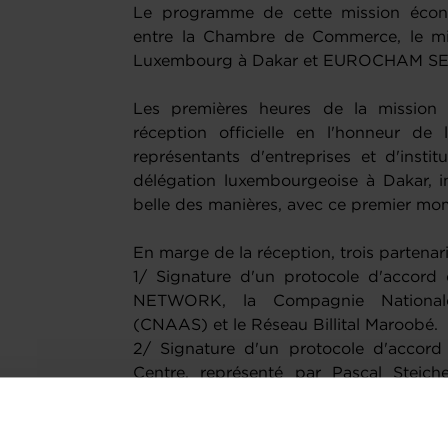
Le programme de cette mission économ
entre la Chambre de Commerce, le mi
Luxembourg à Dakar et EUROCHAM S
Les premières heures de la mission
réception officielle en l'honneur de
représentants d'entreprises et d'institu
délégation luxembourgeoise à Dakar, ini
belle des manières, avec ce premier mo
En marge de la réception, trois partenari
1/ Signature d'un protocole d'accord 
NETWORK, la Compagnie Nationale
(CNAAS) et le Réseau Billital Maroobé.
2/ Signature d'un protocole d'accord 
Centre, représenté par Pascal Steiche
Président, et l'APSFD SENEGAL.A
3/ Signature d'une Convention de par
Resource Center et l'Ecole Supérieure 