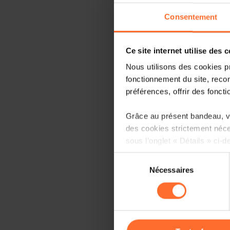
Consentement
Ce site internet utilise des 
Nous utilisons des cookies p
fonctionnement du site, recon
préférences, offrir des foncti
Grâce au présent bandeau, vo
des cookies strictement néce
sous l’onglet « Détails » ci-d
Sélection
Il est précisé que la navigati
Nécessaires
du
sociaux, sauvegarde des préfé
consentement
cas de refus de tous les coo
Vous avez la possibilité de m
gauche de chaque page.