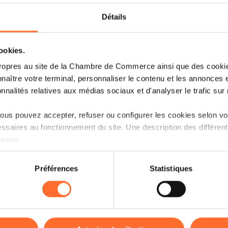
Détails
Si le programme était principalemen
organisés au préalable pour les entrepr
principalement destiné au secteur de la 
cookies.
également proposé.
ropres au site de la Chambre de Commerce ainsi que des cookies
naître votre terminal, personnaliser le contenu et les annonces 
Une partie de la délégation économique 
onnalités relatives aux médias sociaux et d'analyser le trafic sur n
Autonome de Dakar par Franck Monp
Sénégal, et Nicolas Soyère, Secréta
us pouvez accepter, refuser ou configurer les cookies selon vos
une visite en mer de ce véritable hub lo
ssaires au fonctionnement du site. Une description des différen
essus.
La délégation a visité SENCON Expo 20
de la finition et de l'infrastructure à
on sur le site et certaines fonctionnalités (ex : lecture de vidéos,
Préférences
Statistiques
Afrique de l'Ouest, ce salon constitu
rences de lecture vidéo, personnalisation de l’affichage du site
développeurs, architectes, ingénieur
kies ou des cookies non nécessaires.
interagir, réseauter et discuter des te
perspectives du marché. La délégation a 
odifier ou retirer votre consentement à tout moment en cliquant su
Bâtimentsmoinschers.com
, leader da