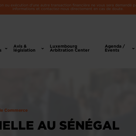
n ou exécution d'une autre transaction financière ne vous sera demandé par 
informations et contactez-nous directement en cas de doute.
Avis &
Luxembourg
Agenda /
s
législation
Arbitration Center
Events
de Commerce
CIELLE AU SÉNÉGAL