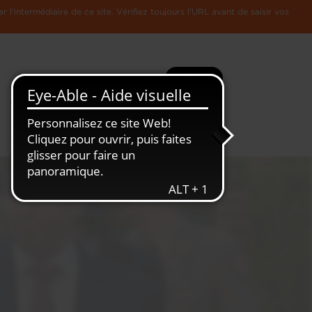
l'intermédiaire de ce site. Vérifiez toujours l'URL avant de saisir vos
Recherche
Plus
Toute
L'Economie
l'information
Luxembourgeoise