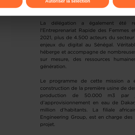
Autoriser la sélection
hangar agricole. L'entreprise luxem
SENCON depuis 2018.
ions sur la manière dont nous utilisons lescookies et sommes 
onsulter notre
Charte d’usage des cookies
et notre
Politique 
La délégation a également été r
l'Entreprenariat Rapide des Femmes e
2021, plus de 4.500 acteurs du secteur 
enjeux du digital au Sénégal. Véritab
héberge et accompagne de nombreuses s
sur mesure, des ressources humaine
génération.
Le programme de cette mission a ét
construction de la première usine de d
production de 50.000 m3 par jou
d’approvisionnement en eau de Dakar,
million d’habitants. La filiale afri
Engineering Group, est en charge des é
projet.