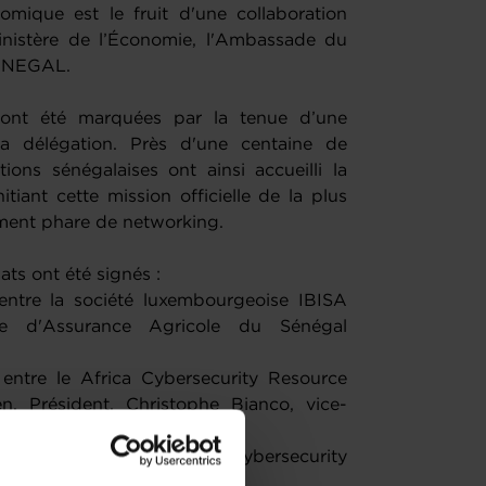
ique est le fruit d'une collaboration
nistère de l’Économie, l'Ambassade du
ENEGAL.
 ont été marquées par la tenue d’une
 la délégation. Près d'une centaine de
tions sénégalaises ont ainsi accueilli la
tiant cette mission officielle de la plus
ment phare de networking.
ats ont été signés :
entre la société luxembourgeoise IBISA
 d'Assurance Agricole du Sénégal
entre le Africa Cybersecurity Resource
n, Président, Christophe Bianco, vice-
tenariat entre le Africa Cybersecurity
Polytechnique (ESP, UCAD).