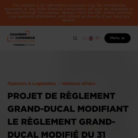
This website is for information purposes only. No membership
payments or any other financial transactions will ever be requested to
be paid through this website. Always check the URL before entering
your personal information, and contact us directly if you have any
doubts.
Menu
Opinions & Legislation
National affairs
PROJET DE RÈGLEMENT
GRAND-DUCAL MODIFIANT
LE RÈGLEMENT GRAND-
DUCAL MODIFIÉ DU 31