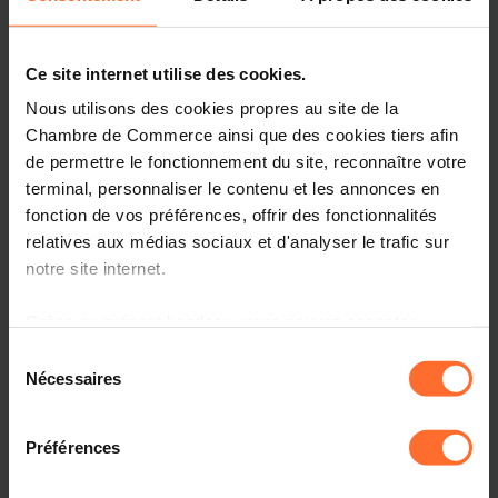
Opinions & legislation
Ce site internet utilise des cookies.
Practical info
Nous utilisons des cookies propres au site de la
2 project texts
Chambre de Commerce ainsi que des cookies tiers afin
Share this article
de permettre le fonctionnement du site, reconnaître votre
terminal, personnaliser le contenu et les annonces en
fonction de vos préférences, offrir des fonctionnalités
Projet de règlement grand-ducal modifiant le règlement
relatives aux médias sociaux et d'analyser le trafic sur
grand-ducal modifié du 31 janvier 2003 sur les
notre site internet.
transports par route de marchandises dangereuses. PRG
(3204BJO)
Grâce au présent bandeau, vous pouvez accepter,
refuser ou configurer les cookies selon vos préférences,
Veuillez trouver en annexe le texte relatif au projet de règlement
Sélection
grand-ducal sous rubrique ainsi que l'avis de la Chambre de
à l’exception des cookies strictement nécessaires au
Nécessaires
du
Commerce.
fonctionnement du site. Une description des différents
consentement
cookies est accessible sous l’onglet « Détails » ci-
Préférences
dessus.