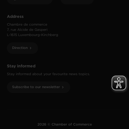
Address
Chambre de commerce
7, rue Alcide de Gasperi
L-1615 Luxembourg-Kirchberg
Direction
Stay informed
Stay informed about your favourite news topics.
Subscribe to our newsletter
2026 © Chamber of Commerce