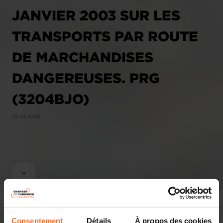
JANVIER 2003 SUR LES
TRANSPORTS PAR ROUTE
DE MARCHANDISES
DANGEREUSES. PRG
(3204BJO)
29.01.2008
Consentement
Détails
À propos des cookies