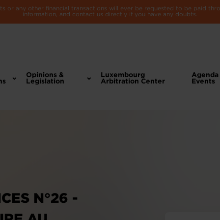
 or any other financial transactions will ever be requested to be paid th
information, and contact us directly if you have any doubts.
Opinions &
Luxembourg
Agenda
ns
Legislation
Arbitration Center
Events
CES N°26 -
IRE AU