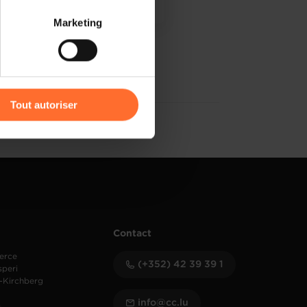
 partage sur les réseaux
Marketing
) peuvent être affectées en
PDF, 6.5 MB
r l’icône flottante en bas à
Tout autoriser
amenés à traiter vos données
de protection des données
Contact
erce
(+352) 42 39 39 1
speri
-Kirchberg
info@cc.lu