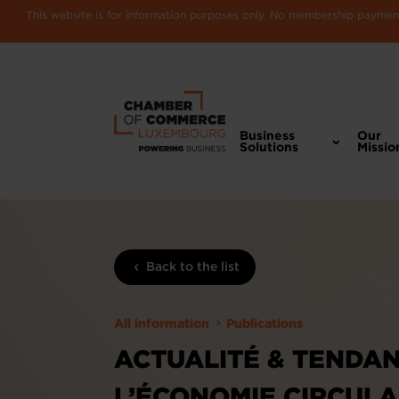
This website is for information purposes only. No membership payments
Business
Our
Solutions
Missio
Back to the list
All information
Publications
ACTUALITÉ & TENDAN
L’ÉCONOMIE CIRCULA