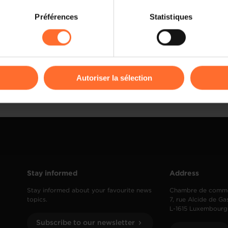
on sur le site et certaines fonctionnalités (ex : lecture de vidéos,
Préférences
Statistiques
rences de lecture vidéo, personnalisation de l’affichage du site
kies ou des cookies non nécessaires.
odifier ou retirer votre consentement à tout moment en cliquant su
Autoriser la sélection
ions sur la manière dont nous utilisons lescookies et sommes 
onsulter notre
Charte d’usage des cookies
et notre
Politique 
Stay informed
Address
Stay informed about your favourite news
Chambre de comm
topics.
7, rue Alcide de Ga
L-1615 Luxembourg
Subscribe to our newsletter