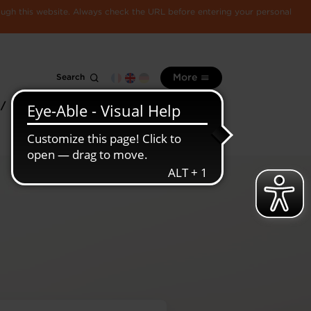
rough this website. Always check the URL before entering your personal
Search
More
 /
All
Luxembourg
information
economy