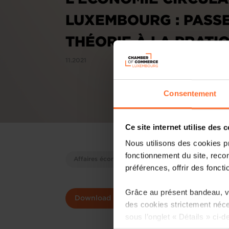
LUXEMBOURG : PASSE
THÉORIE À LA PRATI
11.2021
Consentement
Ce site internet utilise des 
Nous utilisons des cookies p
fonctionnement du site, recon
Affaires économiques
RSE
préférences, offrir des foncti
Grâce au présent bandeau, vo
Download
Order print version
des cookies strictement néce
sous l’onglet « Détails » ci-d