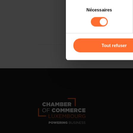
Sélection
Il est précisé que la navigati
Nécessaires
du
sociaux, sauvegarde des préfé
consentement
cas de refus de tous les coo
Vous avez la possibilité de m
gauche de chaque page.
Tout refuser
Pour de plus amples informat
personnelles, vous pouvez c
personnelles
.