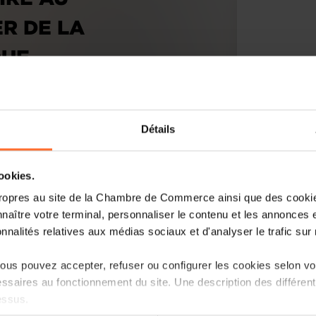
R DE LA
QUE
Détails
cookies.
ropres au site de la Chambre de Commerce ainsi que des cookies
naître votre terminal, personnaliser le contenu et les annonces 
onnalités relatives aux médias sociaux et d'analyser le trafic sur n
us pouvez accepter, refuser ou configurer les cookies selon vos
ssaires au fonctionnement du site. Une description des différen
essus.