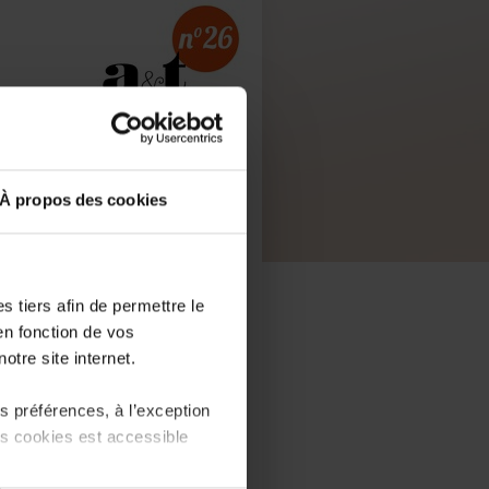
À propos des cookies
 tiers afin de permettre le
en fonction de vos
otre site internet.
 préférences, à l’exception
ts cookies est accessible