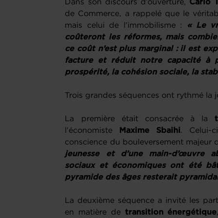
Dans son discours d’ouverture,
Carlo 
de Commerce, a rappelé que le véritabl
mais celui de l’immobilisme :
« Le vr
coûteront les réformes, mais combien
ce coût n’est plus marginal : il est e
facture et réduit notre capacité à p
prospérité, la cohésion sociale, la stabi
Trois grandes séquences ont rythmé la j
La première était consacrée à la
l’économiste
Maxime Sbaihi
. Celui-
conscience du bouleversement majeur qu
jeunesse et d’une main-d’œuvre a
sociaux et économiques ont été bâti
pyramide des âges resterait pyramidal
La deuxième séquence a invité les parti
en matière de
transition énergétique