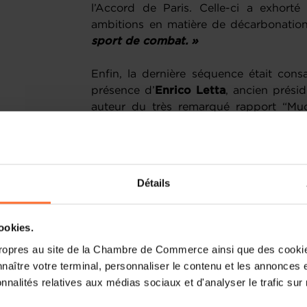
l’Accord de Paris. Celle-ci a exhort
ambitions en matière de décarbonati
sport de combat. »
Enfin, la dernière séquence était cons
présence d’
Enrico Letta
, ancien présid
auteur du très remarqué rapport “Muc
insisté sur l’importance du marché 
d’innovation pour une Europe trop fra
« Il y a deux catégories de pays en Eu
ne savent pas qu’ils sont petits. »
Détails
Le forum a montré que l’inaction n’est p
retarde les transformations nécessair
cookies.
futurs. A contrario, agir sans tarder 
ropres au site de la Chambre de Commerce ainsi que des cookies
opportunités de prospérité durable, d
naître votre terminal, personnaliser le contenu et les annonces 
Luxembourg et pour l’Europe.
onnalités relatives aux médias sociaux et d'analyser le trafic sur n
La Chambre de Commerce remerci