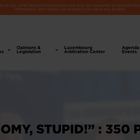
 or any other financial transactions will ever be requested to be paid th
information, and contact us directly if you have any doubts.
Opinions &
Luxembourg
Agenda
ns
Legislation
Arbitration Center
Events
OMY, STUPID!” : 350