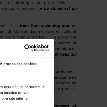
é le Luxembourg à ne pas relâcher ses
on de son économie :
« Le climat est un
acrée à la
transition technologique
, en
ent du Conseil des ministres en Italie et
h more than a market”. Il a justement
unique comme levier de croissance et
gmentée face à ses rivaux économiques :
rope : ceux qui sont petits, et ceux qui
À propos des cookies
as neutre : elle fragilise la croissance,
es et augmente le coût des ajustements
permet de transformer les transitions en
 tiers afin de permettre le
’innovation et de compétitivité pour le
en fonction de vos
otre site internet.
e l’ensemble des intervenants et