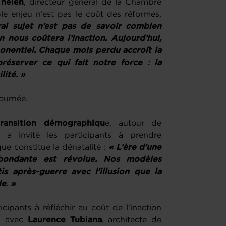
Thelen
, directeur général de la Chambre
e enjeu n’est pas le coût des réformes,
ai sujet n’est pas de savoir combien
 nous coûtera l’inaction. Aujourd’hui,
xponentiel. Chaque mois perdu accroît la
réserver ce qui fait notre force : la
lité. »
ournée.
transition démographiqu
e, autour de
ci a invité les participants à prendre
e constitue la dénatalité :
« L’ère d’une
bondante est révolue. Nos modèles
s après-guerre avec l’illusion que la
e. »
cipants à réfléchir au coût de l’inaction
, avec
Laurence Tubiana
, architecte de