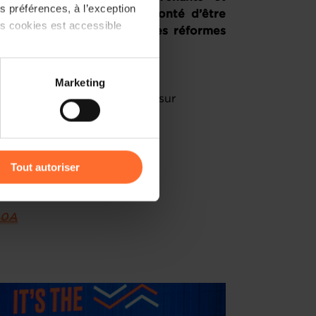
 préférences, à l’exception
hanges et réaffirme sa volonté d’être
ts cookies est accessible
gner le pays sur la voie des réformes
 partage sur les réseaux
Marketing
) peuvent être affectées en
est disponible en intégralité sur
r l’icône flottante en bas à
2I
Tout autoriser
QA
amenés à traiter vos données
de protection des données
Q0A