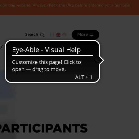
rough this website. Always check the URL before entering your personal
Search
More
 /
All
Luxembourg
information
economy
 PARTICIPANTS