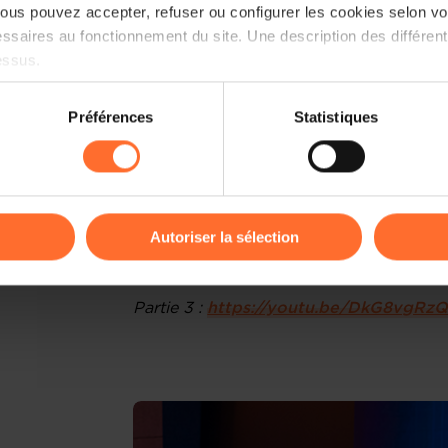
us pouvez accepter, refuser ou configurer les cookies selon vos
participants pour la richesse des éc
ssaires au fonctionnement du site. Une description des différen
force de proposition afin d’accompa
essus.
nécessaires.
on sur le site et certaines fonctionnalités (ex : lecture de vidéos,
Préférences
Statistiques
rences de lecture vidéo, personnalisation de l’affichage du site
L'événement “It's the Economy, stupid!” 
kies ou des cookies non nécessaires.
YouTube :
odifier ou retirer votre consentement à tout moment en cliquant su
Partie 1 :
https://youtu.be/ER0p1mvPP
Autoriser la sélection
Partie 2 :
https://youtu.be/bBO3gJiuT
ions sur la manière dont nous utilisons lescookies et sommes 
onsulter notre
Charte d’usage des cookies
et notre
Politique 
Partie 3 :
https://youtu.be/DkG8vgRz