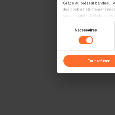
Grâce au présent bandeau, vo
des cookies strictement néce
sous l’onglet « Détails » ci-d
Sélection
Il est précisé que la navigati
Nécessaires
du
sociaux, sauvegarde des préfé
consentement
cas de refus de tous les coo
Vous avez la possibilité de m
gauche de chaque page.
Tout refuser
Pour de plus amples informat
personnelles, vous pouvez c
personnelles
.