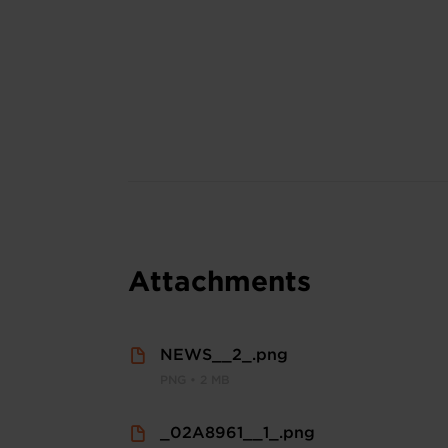
Attachments
NEWS__2_.png
PNG • 2 MB
_02A8961__1_.png