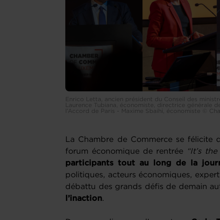
Enrico Letta, ancien président du Conseil des ministre
Laurence Tubiana, économiste, directrice générale d
l’Accord de Paris - Maxime Sbaihi, économiste © C
La Chambre de Commerce se félicite d
forum économique de rentrée
“It’s th
participants tout au long de la jour
politiques, acteurs économiques, experts
débattu des grands défis de demain aut
l’inaction
.