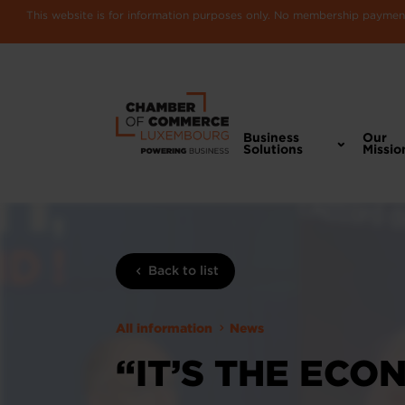
This website is for information purposes only. No membership payments
Business
Our
Solutions
Missio
Back to list
All information
News
“IT’S THE ECON