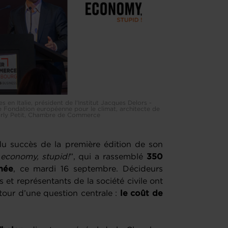
s en Italie, président de l'Institut Jacques Delors -
e Fondation européenne pour le climat, architecte de
harly Petit, Chambre de Commerce
u succès de la première édition de son
e economy, stupid!
”, qui a rassemblé
350
née
, ce mardi 16 septembre. Décideurs
 et représentants de la société civile ont
our d’une question centrale :
le coût de