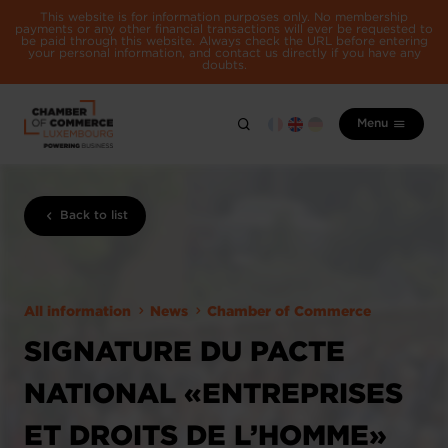
This website is for information purposes only. No membership
payments or any other financial transactions will ever be requested to
be paid through this website. Always check the URL before entering
your personal information, and contact us directly if you have any
doubts.
Menu
Back to list
All information
News
Chamber of Commerce
SIGNATURE DU PACTE
NATIONAL «ENTREPRISES
ET DROITS DE L’HOMME»