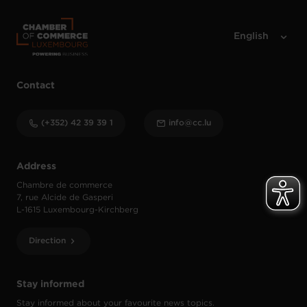
Contact
(+352) 42 39 39 1
info@cc.lu
Address
Chambre de commerce
7, rue Alcide de Gasperi
L-1615 Luxembourg-Kirchberg
Direction
Stay informed
Stay informed about your favourite news topics.