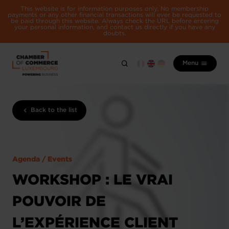
This website is for information purposes only. No membership
payments or any other financial transactions will ever be requested to
be paid through this website. Always check the URL before entering
your personal information, and contact us directly if you have any
doubts.
Menu
Back to the list
Agenda / Events
WORKSHOP : LE VRAI
POUVOIR DE
L’EXPÉRIENCE CLIENT