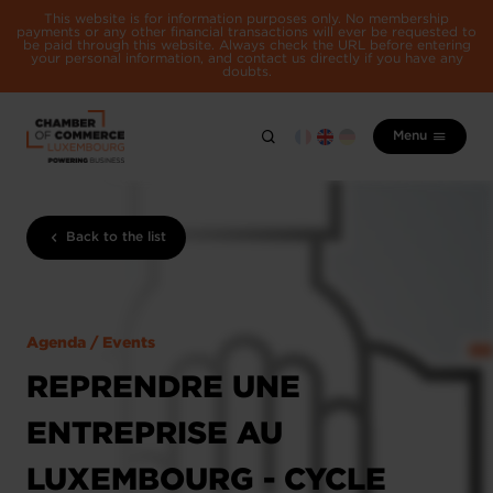
This website is for information purposes only. No membership
payments or any other financial transactions will ever be requested to
be paid through this website. Always check the URL before entering
your personal information, and contact us directly if you have any
doubts.
Menu
Back to the list
Agenda / Events
REPRENDRE UNE
ENTREPRISE AU
LUXEMBOURG - CYCLE