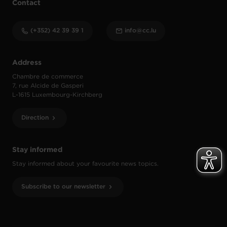
Contact
(+352) 42 39 39 1
info@cc.lu
Address
Chambre de commerce
7, rue Alcide de Gasperi
L-1615 Luxembourg-Kirchberg
Direction
Stay informed
Stay informed about your favourite news topics.
Subscribe to our newsletter