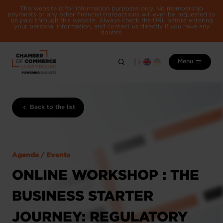
This website is for information purposes only. No membership
payments or any other financial transactions will ever be requested to
be paid through this website. Always check the URL before entering
your personal information, and contact us directly if you have any
doubts.
Menu
Back to the list
Agenda / Events
ONLINE WORKSHOP : THE
BUSINESS STARTER
JOURNEY: REGULATORY