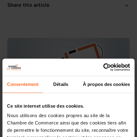
Tuesday 27 Jun 2023
Share this article
10:00 - 12:00
Online workshop
Consentement
Détails
À propos des cookies
Ce site internet utilise des cookies.
Nous utilisons des cookies propres au site de la
You are starting a business from scratch or buying an
Chambre de Commerce ainsi que des cookies tiers afin
existing one in Luxembourg? Let’s get guided by the
de permettre le fonctionnement du site, reconnaître votre
advisors of the House of Entrepreneurship, the single
point of contact for entrepreneurs.