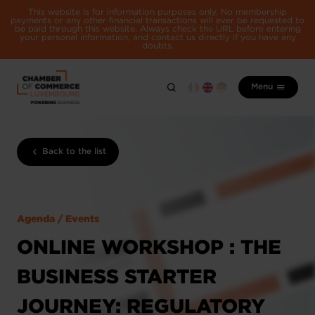
This website is for information purposes only. No membership
payments or any other financial transactions will ever be requested to
be paid through this website. Always check the URL before entering
your personal information, and contact us directly if you have any
doubts.
Menu
Back to the list
Agenda / Events
ONLINE WORKSHOP : THE
BUSINESS STARTER
JOURNEY: REGULATORY