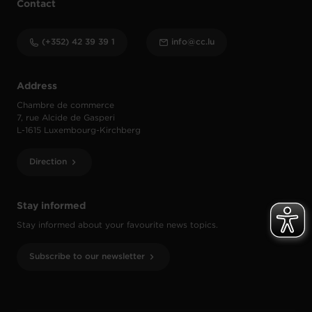
Contact
(+352) 42 39 39 1
info@cc.lu
Address
Chambre de commerce
7, rue Alcide de Gasperi
L-1615 Luxembourg-Kirchberg
Direction
Stay informed
Stay informed about your favourite news topics.
Subscribe to our newsletter