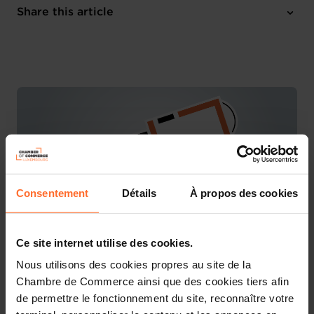
Tuesday 7 Mar 2023
Share this article
10:00 - 12:00
Online workshop
Consentement
Détails
À propos des cookies
Ce site internet utilise des cookies.
Nous utilisons des cookies propres au site de la
You are starting a business from scratch or buying an
Chambre de Commerce ainsi que des cookies tiers afin
existing one in Luxembourg? Let’s get guided by the
de permettre le fonctionnement du site, reconnaître votre
advisors of the House of Entrepreneurship, the single
point of contact for entrepreneurs.