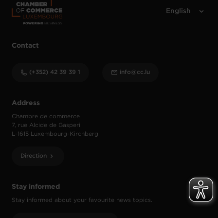
Contact
(+352) 42 39 39 1
info@cc.lu
Address
Chambre de commerce
7, rue Alcide de Gasperi
L-1615 Luxembourg-Kirchberg
Direction
Stay informed
Stay informed about your favourite news topics.