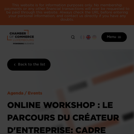
This website is for information purposes only. No membership
payments or any other financial transactions will ever be requested to
be paid through this website. Always check the URL before entering
your personal information, and contact us directly if you have any
doubts.
Menu
Back to the list
Agenda / Events
ONLINE WORKSHOP : LE
PARCOURS DU CRÉATEUR
D'ENTREPRISE: CADRE