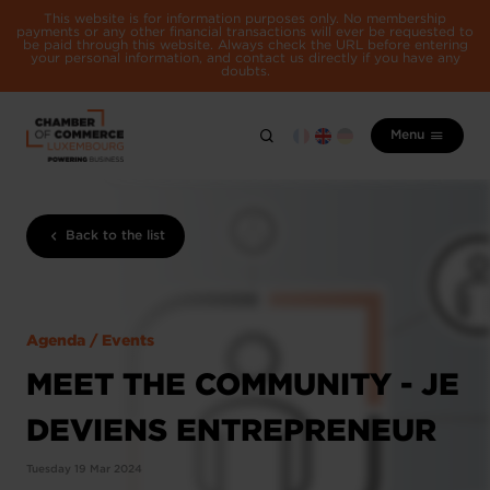
This website is for information purposes only. No membership
payments or any other financial transactions will ever be requested to
be paid through this website. Always check the URL before entering
your personal information, and contact us directly if you have any
doubts.
Menu
Back to the list
Agenda / Events
MEET THE COMMUNITY - JE
DEVIENS ENTREPRENEUR
Tuesday 19 Mar 2024