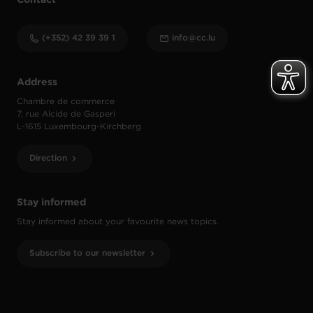
Contact
(+352) 42 39 39 1
info@cc.lu
Address
Chambre de commerce
7, rue Alcide de Gasperi
L-1615 Luxembourg-Kirchberg
Direction
Stay informed
Stay informed about your favourite news topics.
Subscribe to our newsletter