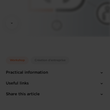
Workshop
Création d'entreprise
Practical information
Tuesday 19 Mar 2024
Useful links
11:45 - 14:00
House of Entrepreneurship 14 Rue Erasme, 1468 Kirchberg
Share this article
Register here
Luxembourg