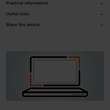
Practical information
Tuesday 19 Sep 2023
Useful links
12:00 - 13:30
Online
Share this article
Register here
English