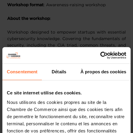
Workshop format
: Awareness-raising workshop
About the workshop
:
Workshop designed to empower startups with essential
cybersecurity knowledge. Covering the fundamentals of
security, including the CIA triad, common threats, and
attack mechanisms, along with key legal compliance
areas like GDPR and PCI DSS, going through real-life
examples and interactive sessions, participants will gain
Consentement
Détails
À propos des cookies
actionable insights to protect digital assets. The
workshop provides a well-rounded perspective, offering
strategies, case studies, and best practices tailored for
emerging businesses.
Ce site internet utilise des cookies.
Nous utilisons des cookies propres au site de la
Session outline
:
Chambre de Commerce ainsi que des cookies tiers afin
de permettre le fonctionnement du site, reconnaître votre
Introduction
terminal, personnaliser le contenu et les annonces en
Part I: Security Basics
fonction de vos préférences, offrir des fonctionnalités