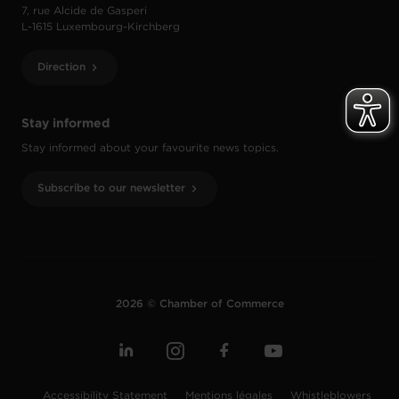
7, rue Alcide de Gasperi
L-1615 Luxembourg-Kirchberg
Direction
Stay informed
Stay informed about your favourite news topics.
Subscribe to our newsletter
2026 © Chamber of Commerce
Accessibility Statement
Mentions légales
Whistleblowers