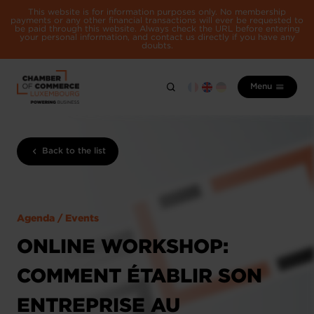
This website is for information purposes only. No membership
payments or any other financial transactions will ever be requested to
be paid through this website. Always check the URL before entering
your personal information, and contact us directly if you have any
doubts.
Menu
Back to the list
Agenda / Events
ONLINE WORKSHOP:
COMMENT ÉTABLIR SON
ENTREPRISE AU