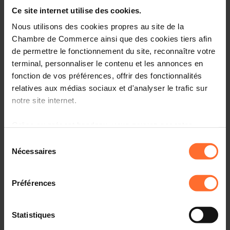
Entrepreneurship, le point de contact unique pour les
Ce site internet utilise des cookies.
entrepreneurs.
Nous utilisons des cookies propres au site de la
Comment? Participez à une prochaine session « le
Chambre de Commerce ainsi que des cookies tiers afin
parcours du créateur d’entreprise au Luxembourg», qui
de permettre le fonctionnement du site, reconnaître votre
vous informera sur l’écosystème, le cadre réglementaire
terminal, personnaliser le contenu et les annonces en
et les démarches à suivre.
fonction de vos préférences, offrir des fonctionnalités
relatives aux médias sociaux et d'analyser le trafic sur
Programme
notre site internet.
Première partie: tutoriel, en 45 minutes
Grâce au présent bandeau, vous pouvez accepter,
refuser ou configurer les cookies selon vos préférences,
Sélection
Aperçu des organismes de soutien aux
à l’exception des cookies strictement nécessaires au
Nécessaires
entrepreneurs au Luxembourg
du
fonctionnement du site. Une description des différents
consentement
Principaux aspects administratifs, légaux et fiscaux à
cookies est accessible sous l’onglet « Détails » ci-
connaître
Préférences
dessus.
Comprendre la procédure liée à l’autorisation
d’établissement et les étapes suivantes
Il est précisé que la navigation sur le site et certaines
Statistiques
fonctionnalités (ex : lecture de vidéos, partage sur les