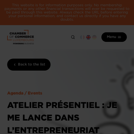
This website is for information purposes only. No membership
payments or any other financial transactions will ever be requested to
be paid through this website. Always check the URL before entering
your personal information, and contact us directly if you have any
doubts.
Menu
Back to the list
Agenda / Events
ATELIER PRÉSENTIEL : JE
ME LANCE DANS
L’ENTREPRENEURIAT