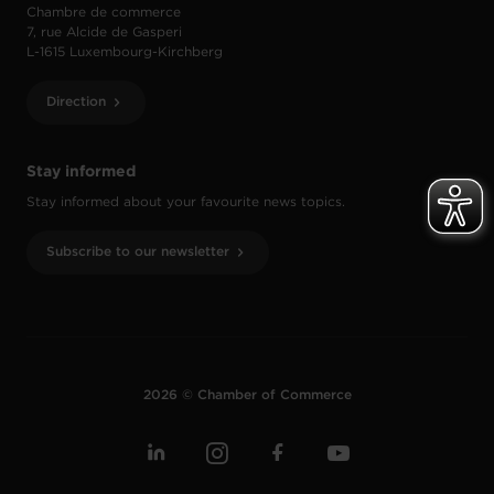
Chambre de commerce
7, rue Alcide de Gasperi
L-1615 Luxembourg-Kirchberg
Direction
Stay informed
Stay informed about your favourite news topics.
Subscribe to our newsletter
2026 © Chamber of Commerce