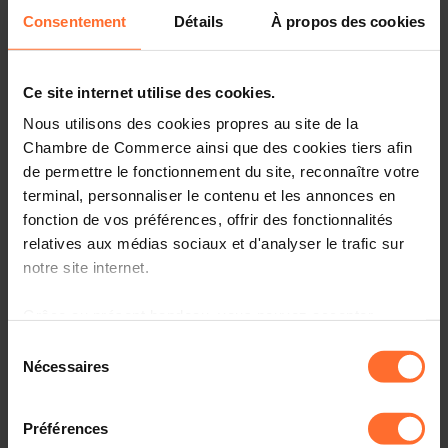
Consentement
Détails
À propos des cookies
Vous êtes un créateur d’entreprise ? Vous souhaitez nous
rencontrer à notre hub de Mondorf?
Ce site internet utilise des cookies.
Rejoignez-nous pour un atelier d’1h15, qui sera axé sur la
validation de son envie d’entreprendre et sur la
Nous utilisons des cookies propres au site de la
compréhension de la réalité et de la logique d’un
Chambre de Commerce ainsi que des cookies tiers afin
entrepreneur, en plus de donner un bref aperçu du
de permettre le fonctionnement du site, reconnaître votre
parcours réglementaire d’un futur entrepreneur, ainsi que
terminal, personnaliser le contenu et les annonces en
des services et programmes gratuits de la House of
fonction de vos préférences, offrir des fonctionnalités
Entrepreneurship pour créateurs d’entreprise.
relatives aux médias sociaux et d'analyser le trafic sur
notre site internet.
Parmi les thématiques abordées:
Grâce au présent bandeau, vous pouvez accepter,
Les mauvaises raisons d’entreprendre
refuser ou configurer les cookies selon vos préférences,
Sélection
à l’exception des cookies strictement nécessaires au
Nécessaires
Les peurs récurrentes des nouveaux entrepreneurs
du
fonctionnement du site. Une description des différents
consentement
cookies est accessible sous l’onglet « Détails » ci-
Créer une entreprise sans être un super-héros, mais en
Préférences
étant conscient.e de ses ressources et limites:
dessus.