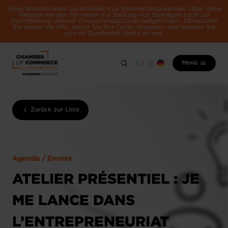
Diese Website dient ausschließlich zu Informationszwecken. Über diese
Website werden Sie weder zur Zahlung von Beiträgen noch zur
Durchführung anderer Finanztransaktionen aufgefordert. Überprüfen
Sie immer die URL, bevor Sie Ihre Daten eingeben, und wenden Sie
sich im Zweifelsfall direkt an uns.
Menü
Zurück zur Liste
Agenda / Events
ATELIER PRÉSENTIEL : JE
ME LANCE DANS
L’ENTREPRENEURIAT