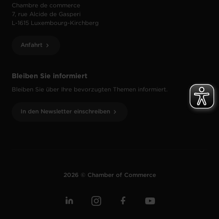
Chambre de commerce
7, rue Alcide de Gasperi
L-1615 Luxembourg-Kirchberg
Anfahrt
Bleiben Sie informiert
Bleiben Sie über Ihre bevorzugten Themen informiert.
In den Newsletter einschreiben
2026 © Chamber of Commerce