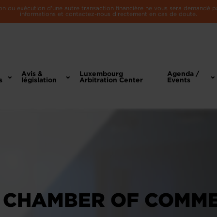
n ou exécution d'une autre transaction financière ne vous sera demandé par 
informations et contactez-nous directement en cas de doute.
Avis &
Luxembourg
Agenda /
s
législation
Arbitration Center
Events
 CHAMBER OF COMM