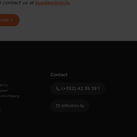
e contact us at
busdev@cc.lu
.
crire
Contact
erce
(+352) 42 39 39 1
speri
-Kirchberg
info@cc.lu