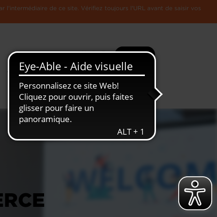
l'intermédiaire de ce site. Vérifiez toujours l'URL avant de saisir vos
Recherche
Plus
Toute
L'Economie
l'information
Luxembourgeoise
ERCE