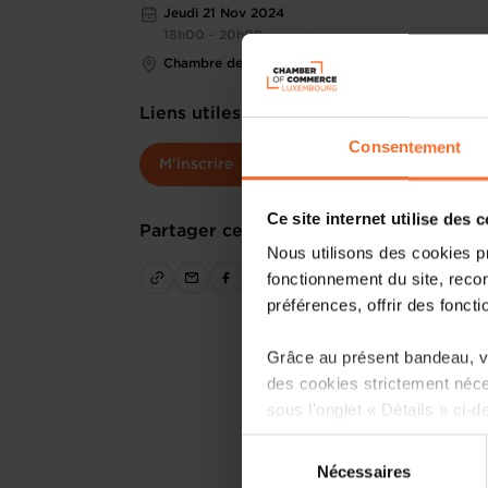
Jeudi 21 Nov 2024
18h00 - 20h00
Chambre de Commerce
Liens utiles
Consentement
M'inscrire
Ce site internet utilise des 
Partager cet article
Nous utilisons des cookies p
fonctionnement du site, recon
préférences, offrir des foncti
Grâce au présent bandeau, vo
des cookies strictement néce
sous l’onglet « Détails » ci-d
Sélection
Il est précisé que la navigati
Nécessaires
du