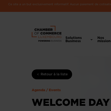
Ce site a un but exclusivement informatif. Aucun paiement de cotisatio
Solutions
Nos
Business
mission
Retour à la liste
Agenda / Events
WELCOME DAY