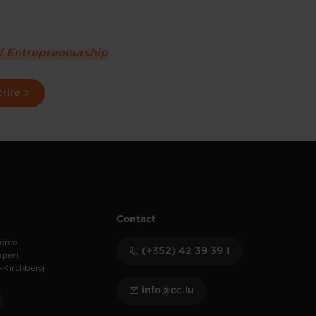
of Entrepreneurship
crire
Contact
erce
(+352) 42 39 39 1
speri
-Kirchberg
info@cc.lu