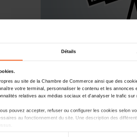
Détails
You are starting a business from scrat
Luxembourg? Let’s get guided by the 
cookies.
Entrepreneurship, the single point of 
ropres au site de la Chambre de Commerce ainsi que des cookies
naître votre terminal, personnaliser le contenu et les annonces 
How? Attend the upcoming workshop « t
onnalités relatives aux médias sociaux et d'analyser le trafic sur n
Luxembourg » focusing on the ecosyste
follow.
us pouvez accepter, refuser ou configurer les cookies selon vos
ssaires au fonctionnement du site. Une description des différen
Agenda
essus.
First part: tutorial in 45 minutes