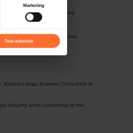
 partage sur les réseaux
Marketing
) peuvent être affectées en
 for entrepreneurs in Luxembourg
nsiderations
r l’icône flottante en bas à
procedure and further milestones
Tout autoriser
amenés à traiter vos données
inutes
de protection des données
- Sultana Langa, Business Consultant at
ess industry while connecting to the