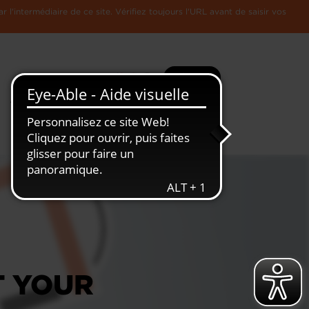
l'intermédiaire de ce site. Vérifiez toujours l'URL avant de saisir vos
Recherche
Plus
Toute
L'Economie
l'information
Luxembourgeoise
T YOUR