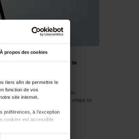
À propos des cookies
ch or buying an existing one in
advisors of the House of
contact for entrepreneurs.
 tiers afin de permettre le
en fonction de vos
he business starter journey in
otre site internet.
m, regulatory framework and steps to
 préférences, à l’exception
ts cookies est accessible