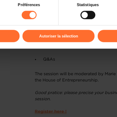
on sur le site et certaines fonctionnalités (ex : lecture de vidéos,
Préférences
Statistiques
rences de lecture vidéo, personnalisation de l’affichage du site
A quick look at support structures
kies ou des cookies non nécessaires.
Key administrative, legal & fiscal co
odifier ou retirer votre consentement à tout moment en cliquant su
Understanding the business permit 
Autoriser la sélection
ions sur la manière dont nous utilisons lescookies et sommes 
Part 2: live talk with an advisor, in 45 m
onsulter notre
Charte d’usage des cookies
et notre
Politique 
Q&As
The session will be moderated by Marie 
the House of Entrepreneurship.
Good pratice: please precise your busin
session.
Register here !