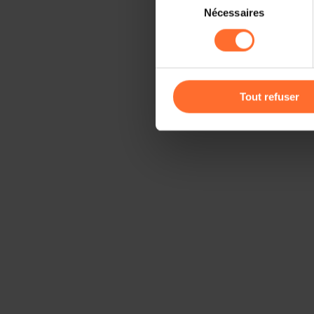
Il est précisé que la navigati
Nécessaires
du
sociaux, sauvegarde des préfé
consentement
cas de refus de tous les coo
Vous avez la possibilité de m
gauche de chaque page.
Tout refuser
Pour de plus amples informat
personnelles, vous pouvez c
personnelles
.