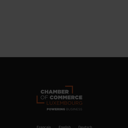
Français
English
Deutsch