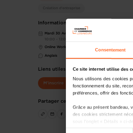
Création d'entreprise
Informations pratiques
Mardi 30 Avr 2024
10:00 - 12:00
Online Workshop
Consentement
Anglais
Ce site internet utilise des 
Liens utiles
Nous utilisons des cookies p
M'inscrire
fonctionnement du site, recon
préférences, offrir des foncti
Partager cet article
Grâce au présent bandeau, vo
des cookies strictement néce
sous l’onglet « Détails » ci-d
Sélection