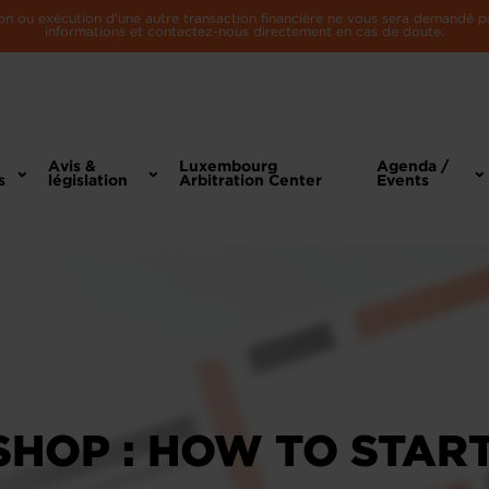
n ou exécution d'une autre transaction financière ne vous sera demandé par 
informations et contactez-nous directement en cas de doute.
Avis &
Luxembourg
Agenda /
s
législation
Arbitration Center
Events
HOP : HOW TO STAR