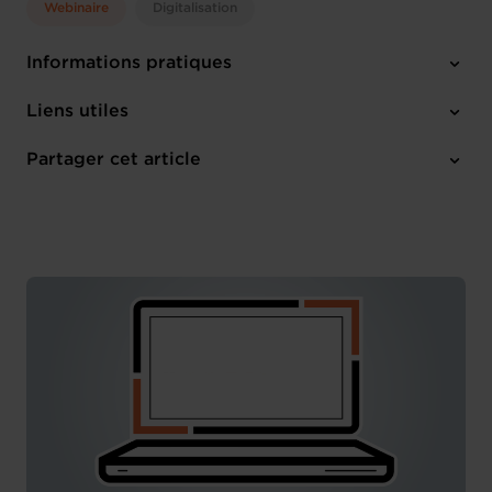
Webinaire
Digitalisation
Informations pratiques
Mercredi 13 Nov 2024
Liens utiles
12:00 - 13:30
Online
Partager cet article
M'inscrire
Français