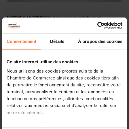
Format du workshop :
Atelier de sensibilisation
A propos de l’atelier :
Consentement
Détails
À propos des cookies
Pas toujours aisé de s’y retrouver parmi les multiples
solutions possibles et les nombreux prestataires web !
Beaucoup d’échecs s’expliquent par de mauvais choix,
Ce site internet utilise des cookies.
pas forcément technologiques, mais plutôt d’adéquation
entre l’offre et la demande. Souvent les 2 parties se
Nous utilisons des cookies propres au site de la
seraient mieux compris dès le départ grâce à un cahier
Chambre de Commerce ainsi que des cookies tiers afin
des charges précisant les attentes. Ce workshop
de permettre le fonctionnement du site, reconnaître votre
consistera à fournir quelques clés et quelques questions
terminal, personnaliser le contenu et les annonces en
utiles à poser (mais aussi à se poser) pour, autant que
fonction de vos préférences, offrir des fonctionnalités
possible, bien choisir sa « monture » et son «
relatives aux médias sociaux et d'analyser le trafic sur
instructeur » !
notre site internet.
Cible(s) :
Dirigeants d'entreprise
Grâce au présent bandeau, vous pouvez accepter,