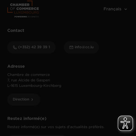
Contact
(+352) 42 39 39 1
info@cc.lu
Adresse
Chambre de commerce
7, rue Alcide de Gasperi
L-1615 Luxembourg-Kirchberg
Direction
Restez informé(e)
Restez informé(e) sur vos sujets d’actualités préférés.