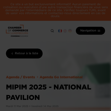
Ce site a un but exclusivement informatif. Aucun paiement de
cotisation ou exécution d'une autre transaction financière ne vous sera
demandé par l'intermédiaire de ce site. Vérifiez toujours l'URL avant
de saisir vos informations et contactez-nous directement en cas de
doute.
Navigation
Retour à la liste
Agenda / Events
Agenda Go International
MIPIM 2025 - NATIONAL
PAVILION
Mardi 11 Mar 2025 > Vendredi 14 Mar 2025