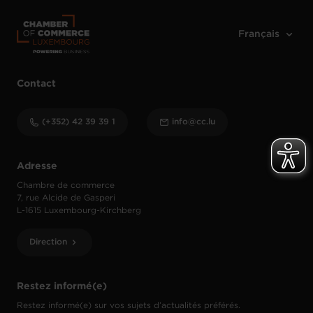
Contact
(+352) 42 39 39 1
info@cc.lu
Adresse
Chambre de commerce
7, rue Alcide de Gasperi
L-1615 Luxembourg-Kirchberg
Direction
Restez informé(e)
Restez informé(e) sur vos sujets d’actualités préférés.