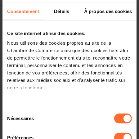
Consentement
Détails
À propos des cookies
We have the pleasure to invite you to join the National
Pavilion at
MIPIM 2025
, the world’s leading real estate
exhibition, taking place from
11 to 14 March 2025
in
Ce site internet utilise des cookies.
Cannes (France).
Nous utilisons des cookies propres au site de la
Every year,
MIPIM
brings together the most influential
Chambre de Commerce ainsi que des cookies tiers afin
players from all sectors of the international property
de permettre le fonctionnement du site, reconnaître votre
industry. As a reference point for global real estate, this
terminal, personnaliser le contenu et les annonces en
event provides unique access to global capital and
fonction de vos préférences, offrir des fonctionnalités
concrete solutions for making assets more sustainable
relatives aux médias sociaux et d'analyser le trafic sur
and resilient in a rapidly changing world.
notre site internet.
When?
11-14 March 2025
Grâce au présent bandeau, vous pouvez accepter,
Where?
Palais des Festivals, Cannes (FR)
refuser ou configurer les cookies selon vos préférences,
Sélection
à l’exception des cookies strictement nécessaires au
Nécessaires
For the 2025 edition, the national pavilion will be
du
fonctionnement du site. Une description des différents
designed around a new concept.
consentement
cookies est accessible sous l’onglet « Détails » ci-
Préférences