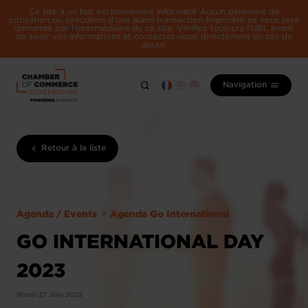
Ce site a un but exclusivement informatif. Aucun paiement de
cotisation ou exécution d'une autre transaction financière ne vous sera
demandé par l'intermédiaire de ce site. Vérifiez toujours l'URL avant
de saisir vos informations et contactez-nous directement en cas de
doute.
Navigation
Retour à la liste
Agenda / Events
Agenda Go International
GO INTERNATIONAL DAY
2023
Mardi 27 Juin 2023