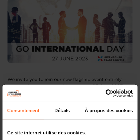
We invite you to join our new flagship event entirely
dedicated to international business on
27 June 2023
.
Organised by the Chamber of Commerce, this one-day
event aims to focus on challenges, opportunities, and
latest trends in
international business
and to give new
Consentement
Détails
À propos des cookies
impetus to Luxembourg companies willing to
enter
foreign markets
, while highlighting international know-
how and entrepreneurial experience.
Ce site internet utilise des cookies.