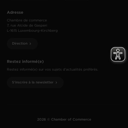
Adresse
Chambre de commerce
7, rue Alcide de Gasperi
L-1615 Luxembourg-Kirchberg
Direction
Restez informé(e)
Restez informé(e) sur vos sujets d’actualités préférés.
S'inscrire à la newsletter
2026 © Chamber of Commerce