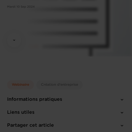
Mardi 10 Sep 2024
Webinaire
Création d'entreprise
Informations pratiques
Mardi 10 Sep 2024
Liens utiles
14:30 - 16:00
Online Workshop
Partager cet article
M'inscrire
Français