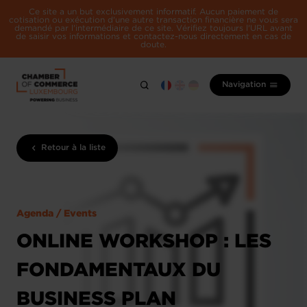
Ce site a un but exclusivement informatif. Aucun paiement de
cotisation ou exécution d'une autre transaction financière ne vous sera
demandé par l'intermédiaire de ce site. Vérifiez toujours l'URL avant
de saisir vos informations et contactez-nous directement en cas de
doute.
Navigation
Retour à la liste
Agenda / Events
ONLINE WORKSHOP : LES
FONDAMENTAUX DU
BUSINESS PLAN