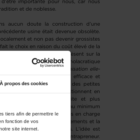
 d’être importante pour nous, car nous
adition et de noblesse.
ns aucun doute la construction d’une
précédente usine était devenue obsolète.
localement et non pas devenir grossistes
ait le choix en raison du coût élevé de la
mpenser ces charges qui pèsent sur la
ons adopté une organisation holacratique
oir de gouvernance à l'organisation elle-
bres, ndlr
) qui s’avère très efficace et
À propos des cookies
effectifs. Nous avons créé des petites
 nos métiers. Celles-ci fonctionnent en
isions se prennent plus vite et plus
éduit les fonctions support au minimum
 tiers afin de permettre le
sées dans les cellules et prises en charge
en fonction de vos
rain. Par exemple, les recrutements et la
otre site internet.
les cellules opérationnelles. L’idée est
nvesti et ait un esprit d’intrapreneur.