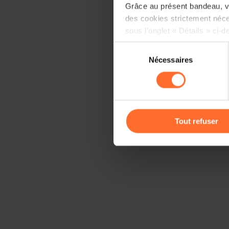
Grâce au présent bandeau, vo
des cookies strictement néce
sous l’onglet « Détails » ci-d
Sélection
Il est précisé que la navigati
Nécessaires
du
sociaux, sauvegarde des préfé
consentement
cas de refus de tous les coo
Vous avez la possibilité de m
gauche de chaque page.
Tout refuser
Pour de plus amples informat
personnelles, vous pouvez c
personnelles
.