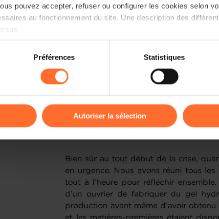
us pouvez accepter, refuser ou configurer les cookies selon vos
Cela crée une excellente dynamique dans
ssaires au fonctionnement du site. Une description des différen
essus.
L’histoire récente, c’est la crise sa
Comment s’est passée votre année 20
on sur le site et certaines fonctionnalités (ex : lecture de vidéos,
Préférences
Statistiques
rences de lecture vidéo, personnalisation de l’affichage du site
Le fait de servir plusieurs segments
kies ou des cookies non nécessaires.
fournissons à la fois l’industrie, le 
construction et nous avons même une acti
odifier ou retirer votre consentement à tout moment en cliquant su
nous opérons des mélanges de composa
Ces différents segments n’ont pas 
Autoriser la sélection
moment, ce qui a été salutaire pour n
ions sur la manière dont nous utilisons lescookies et sommes 
enregistré d’impact négatif sur notre chiff
onsulter notre
Charte d’usage des cookies
et notre
Politique 
Bien sûr au tout début de la crise, quan
en urgence. Nous avons réuni tous les r
tout à l’heure pour réfléchir ensemble.
d’un ouvrier de fabriquer du gel hyd
production avant même d’avoir obtenu to
et les matières-premières étaient dispo