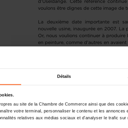
d’Useldange. Cette référence continue
voulons être dignes de cette image de tr
La deuxième date importante est sa
nouvelle usine, inaugurée en 2007. La 
Or, nous voulions continuer à produire 
en peinture, comme d’autres en avaient f
main d’œuvre au Luxembourg. Pour co
compétitivité de l’entreprise, nous av
(
l’holacratie consiste à donner le pouv
même plutôt qu'aux egos de ses mem
Détails
permet de contenir la croissance des 
cellules indépendantes pour chacun de
autonomie, ce qui fait que les déc
cookies.
efficacement. Nous avons également r
ropres au site de la Chambre de Commerce ainsi que des cookies
nécessaire, car celles-ci sont décentrali
naître votre terminal, personnaliser le contenu et les annonces 
en grande partie par le personnel de ter
onnalités relatives aux médias sociaux et d'analyser le trafic sur n
formation sont assurés directement par 
que chacun des 107 employés se sente i