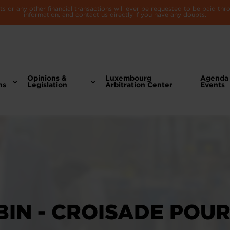
 or any other financial transactions will ever be requested to be paid th
information, and contact us directly if you have any doubts.
Opinions &
Luxembourg
Agenda
ns
Legislation
Arbitration Center
Events
BIN - CROISADE POU