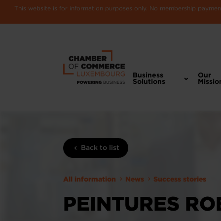
This website is for information purposes only. No membership payments
Business
Our
Solutions
Missio
Back to list
All information
News
Success stories
PEINTURES RO