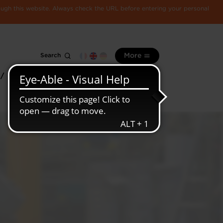
rough this website. Always check the URL before entering your personal
Search
More
 /
All
Luxembourg
information
economy
R