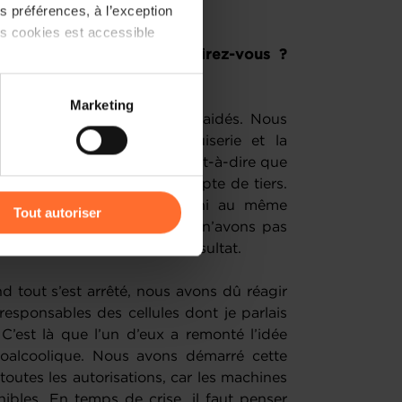
 préférences, à l’exception
 l’entreprise.
ts cookies est accessible
nitaire. Quelles leçons en tirez-vous ?
21 ?
 partage sur les réseaux
Marketing
) peuvent être affectées en
 de marché nous a beaucoup aidés. Nous
secteur automobile, la menuiserie et la
vité de travail à façon, c’est-à-dire que
r l’icône flottante en bas à
nts chimiques pour le compte de tiers.
souffert de la même façon ni au même
Tout autoriser
ous. En fin de compte, nous n’avons pas
amenés à traiter vos données
re d’affaires, ni sur notre résultat.
de protection des données
d tout s’est arrêté, nous avons dû réagir
esponsables des cellules dont je parlais
 C’est là que l’un d’eux a remonté l’idée
roalcoolique. Nous avons démarré cette
utes les autorisations, car les machines
nibles. En temps de crise, il faut penser