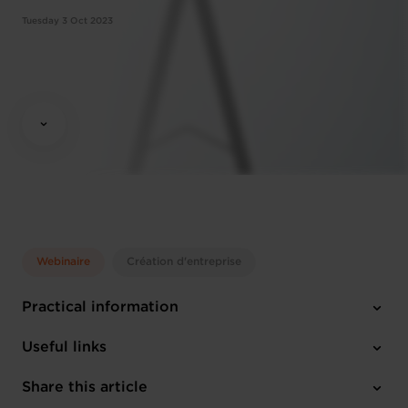
Tuesday 3 Oct 2023
Webinaire
Création d'entreprise
Practical information
Tuesday 3 Oct 2023
Useful links
10:00 - 12:00
Online Workshop
Share this article
Register here
English