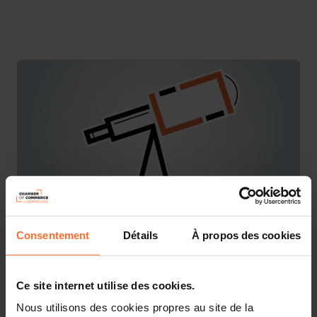
Consentement
Détails
À propos des cookies
You are starting a business from scratch or buying an
existing one in Luxembourg? Let’s get guided by the
advisors of the House of Entrepreneurship, the single
Ce site internet utilise des cookies.
point of contact for entrepreneurs.
Nous utilisons des cookies propres au site de la