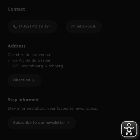
Contact
(+352) 42 39 39 1
info@cc.lu
Address
Chambre de commerce
7, rue Alcide de Gasperi
L-1615 Luxembourg-Kirchberg
Direction
Stay informed
Stay informed about your favourite news topics.
Subscribe to our newsletter