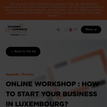
This website is for information purposes only. No membership
payments or any other financial transactions will ever be requested to
be paid through this website. Always check the URL before entering
your personal information, and contact us directly if you have any
doubts.
Menu
Back to the list
Agenda / Events
ONLINE WORKSHOP : HOW
TO START YOUR BUSINESS
IN LUXEMBOURG?