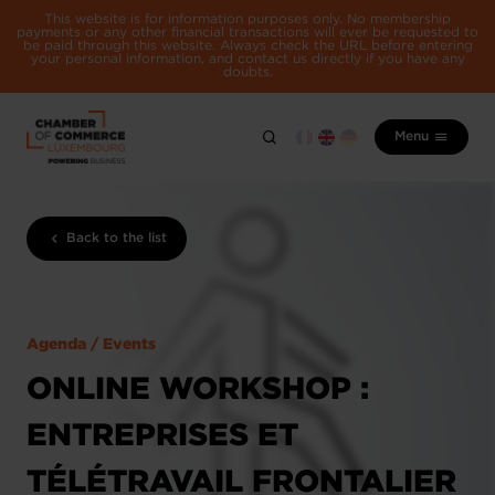
This website is for information purposes only. No membership
payments or any other financial transactions will ever be requested to
be paid through this website. Always check the URL before entering
your personal information, and contact us directly if you have any
doubts.
Menu
Back to the list
Agenda / Events
ONLINE WORKSHOP :
ENTREPRISES ET
TÉLÉTRAVAIL FRONTALIER