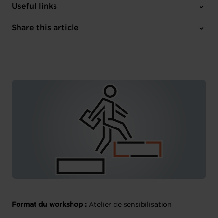
Thursday 19 Oct 2023
Useful links
12:00 - 13:00
Online
Share this article
Register here
French
Format du workshop :
Atelier de sensibilisation