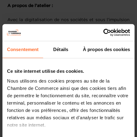
A propos de l’atelier :
Avec la digitalisation de nos sociétés et sous l’impulsion
de la pandémie de COVID-19, le télétravail est devenu une
problématique importante des entreprises. Il constitue
une question d’autant plus essentielle au Luxembourg,
alors qu’une grande partie des travailleurs viennent des
Consentement
Détails
À propos des cookies
pays frontaliers. Dans ce workshop, nous aborderons les
grandes règles et les démarches applicables par les
entreprises en matière de télétravail.
Ce site internet utilise des cookies.
Nous utilisons des cookies propres au site de la
Plan de la session :
Chambre de Commerce ainsi que des cookies tiers afin
de permettre le fonctionnement du site, reconnaître votre
Le télétravail défini par le droit du travail
terminal, personnaliser le contenu et les annonces en
Les aspects fiscaux du télétravail
fonction de vos préférences, offrir des fonctionnalités
Les aspects liés à la sécurité sociale du télétravail
relatives aux médias sociaux et d'analyser le trafic sur
Les démarches et formalités administratives à
notre site internet.
accomplir par les entreprises