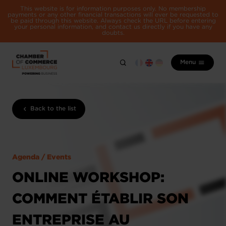
This website is for information purposes only. No membership
payments or any other financial transactions will ever be requested to
be paid through this website. Always check the URL before entering
your personal information, and contact us directly if you have any
doubts.
Menu
Back to the list
Agenda / Events
ONLINE WORKSHOP:
COMMENT ÉTABLIR SON
ENTREPRISE AU