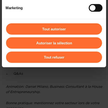
réseaux sociaux, sauvegarde des préférences de lecture
Première partie: tutoriel, en 45 minutes
Marketing
vidéo, personnalisation de l’affichage du site) peuvent
être affectées en cas de refus de tous les cookies ou des
Aperçu des organismes de soutien aux
entrepreneurs au Luxembourg
cookies non nécessaires.
Principaux aspects administratifs, légaux et fiscaux à
Tout autoriser
Vous avez la possibilité de modifier ou retirer votre
connaître
consentement à tout moment en cliquant sur l’icône
Comprendre la procédure liée à l’autorisation
Autoriser la sélection
flottante en bas à gauche de chaque page.
d’établissement et les étapes suivantes
Pour de plus amples informations sur la manière dont
Tout refuser
2ème partie: échanges en direct avec un conseiller, en
nous utilisons lescookies et sommes amenés à traiter
45mn
vos données personnelles, vous pouvez consulter notre
Charte d’usage des cookies
et notre
Politique de
Q&As
protection des données personnelles
.
Animation: Daniel Milano, Business Consultant à la House
of Entrepreneurship.
Bonne pratique: mentionnez votre secteur lors de votre