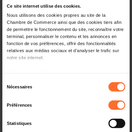
Ce site internet utilise des cookies.
Nous utilisons des cookies propres au site de la
Chambre de Commerce ainsi que des cookies tiers afin
de permettre le fonctionnement du site, reconnaître votre
terminal, personnaliser le contenu et les annonces en
fonction de vos préférences, offrir des fonctionnalités
Vous lancez un nouveau business ou reprenez une
relatives aux médias sociaux et d'analyser le trafic sur
entreprise existante au Luxembourg? Laissez-vous
notre site internet.
guider par les conseillers de la House of
Entrepreneurship, le point de contact unique pour les
Grâce au présent bandeau, vous pouvez accepter,
entrepreneurs.
refuser ou configurer les cookies selon vos préférences,
Sélection
à l’exception des cookies strictement nécessaires au
Nécessaires
du
Comment? Participez à une prochaine session « le
fonctionnement du site. Une description des différents
consentement
parcours du créateur d’entreprise au Luxembourg», qui
cookies est accessible sous l’onglet « Détails » ci-
vous informera sur l’écosystème, le cadre réglementaire
Préférences
dessus.
et les démarches à suivre.
Il est précisé que la navigation sur le site et certaines
Programme
Statistiques
fonctionnalités (ex : lecture de vidéos, partage sur les