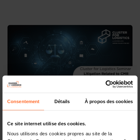
Chamber of Commerce
Consentement
Détails
À propos des cookies
Ce site internet utilise des cookies.
The Cluster for Logistics and the Luxembourg
Confederation invite you to the seminar
Nous utilisons des cookies propres au site de la