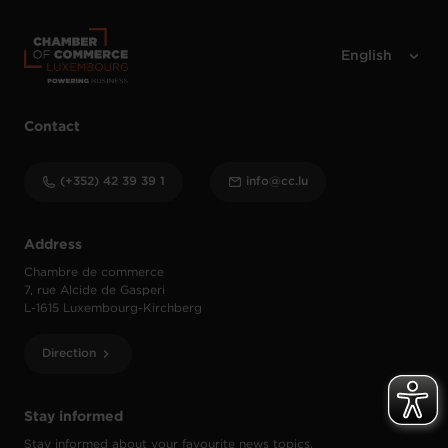
Contact
(+352) 42 39 39 1
info@cc.lu
Address
Chambre de commerce
7, rue Alcide de Gasperi
L-1615 Luxembourg-Kirchberg
Direction
Stay informed
Stay informed about your favourite news topics.