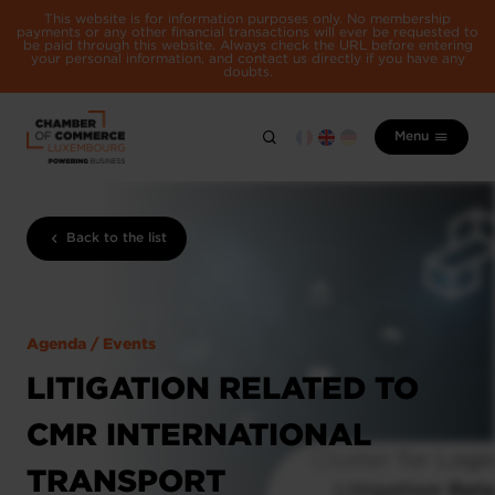
This website is for information purposes only. No membership
payments or any other financial transactions will ever be requested to
be paid through this website. Always check the URL before entering
your personal information, and contact us directly if you have any
doubts.
Menu
Back to the list
Agenda / Events
LITIGATION RELATED TO
CMR INTERNATIONAL
TRANSPORT