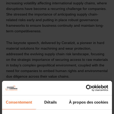
increasing volatility affecting international supply chains, where
disruptions have become a recurring challenge for companies.
She stressed the importance of anticipating supply chain-
related risks early and putting in place robust governance
frameworks to ensure business continuity and maintain long-
term competitiveness.
The keynote speech, delivered by Ceratizit, a pioneer in hard
material solutions for machining and wear protection,
addressed the evolving supply chain risk landscape, focusing
on the strategic importance of securing access to raw materials
in today’s complex geopolitical environment, coupled with the
need for companies to embed human rights and environmental
due diligence across their value chains.
A panel discussion brought together representatives from the
Cluster for Logistics, BeLux Marsh, B Medical Systems and
Scrioo for a practical exchange on how companies can design
Consentement
Détails
À propos des cookies
and protect international supply chains. It focused on how risks
can be identified and prioritised. Panelists also explored the