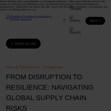
Diese Website dient ausschließlich zu Informationszwecken. Über diese Website werden Sie
weder zur Zahlung von Beiträgen noch zur Durchführung anderer Finanztransaktionen
aufgefordert. Überprüfen Sie immer die URL, bevor Sie Ihre Daten eingeben, und wenden Sie
sich im Zweifelsfall direkt an uns.
Menü
Zurück zur Liste
News & Publikationen
Neuigkeiten
FROM DISRUPTION TO
RESILIENCE: NAVIGATING
GLOBAL SUPPLY CHAIN
RISKS