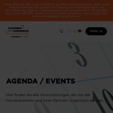
Diese Website dient ausschließlich zu Informationszwecken. Über diese
Website werden Sie weder zur Zahlung von Beiträgen noch zur
Durchführung anderer Finanztransaktionen aufgefordert. Überprüfen
Sie immer die URL, bevor Sie Ihre Daten eingeben, und wenden Sie
sich im Zweifelsfall direkt an uns.
Menü
AGENDA / EVENTS
Hier finden Sie alle Veranstaltungen, die von der
Handelskammer und ihren Partnern organisiert werden.