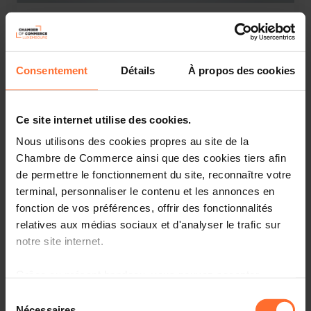
Webinar
Mittwoch 10 Jun 2026
Online Workshop : L'accès au financement en 10
Consentement
Détails
À propos des cookies
questions
Französisch
Online Workshop
Ce site internet utilise des cookies.
Nous utilisons des cookies propres au site de la
Chambre de Commerce ainsi que des cookies tiers afin
de permettre le fonctionnement du site, reconnaître votre
terminal, personnaliser le contenu et les annonces en
fonction de vos préférences, offrir des fonctionnalités
relatives aux médias sociaux et d'analyser le trafic sur
notre site internet.
Grâce au présent bandeau, vous pouvez accepter,
Andere
refuser ou configurer les cookies selon vos préférences,
Sélection
Donnerstag 11 Jun 2026
à l’exception des cookies strictement nécessaires au
Nécessaires