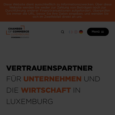
Diese Website dient ausschließlich zu Informationszwecken. Über diese
Website werden Sie weder zur Zahlung von Beiträgen noch zur
Durchführung anderer Finanztransaktionen aufgefordert. Überprüfen
Sie immer die URL, bevor Sie Ihre Daten eingeben, und wenden Sie
sich im Zweifelsfall direkt an uns.
Menü
VERTRAUENSPARTNER
UNTERNEHMEN
FÜR
UND
WIRTSCHAFT
DIE
IN
LUXEMBURG