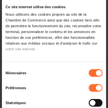
Ce site internet utilise des cookies.
Nous utilisons des cookies propres au site de la
Chambre de Commerce ainsi que des cookies tiers afin
de permettre le fonctionnement du site, reconnaître votre
terminal, personnaliser le contenu et les annonces en
fonction de vos préférences, offrir des fonctionnalités
relatives aux médias sociaux et d'analyser le trafic sur
notre site internet.
Grâce au présent bandeau, vous pouvez accepter,
refuser ou configurer les cookies selon vos préférences,
Sélection
à l’exception des cookies strictement nécessaires au
Nécessaires
du
fonctionnement du site. Une description des différents
consentement
cookies est accessible sous l’onglet « Détails » ci-
Préférences
dessus.
Il est précisé que la navigation sur le site et certaines
Statistiques
fonctionnalités (ex : lecture de vidéos, partage sur les