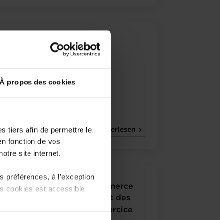
5.2006
Rapport annuel 2005
À propos des cookies
 tiers afin de permettre le
Weiterlesen
en fonction de vos
otre site internet.
 préférences, à l’exception
Avis de la Chambre de Commerce
ts cookies est accessible
sur le budget des recettes et des
dépenses de l'Etat pour l'exercice