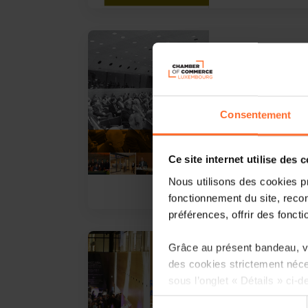
05.2007
Rapport annu
Consentement
Ce site internet utilise des 
Nous utilisons des cookies p
fonctionnement du site, recon
préférences, offrir des foncti
Grâce au présent bandeau, vo
05.2005
des cookies strictement néce
Rapport annu
sous l’onglet « Détails » ci-d
Sélection