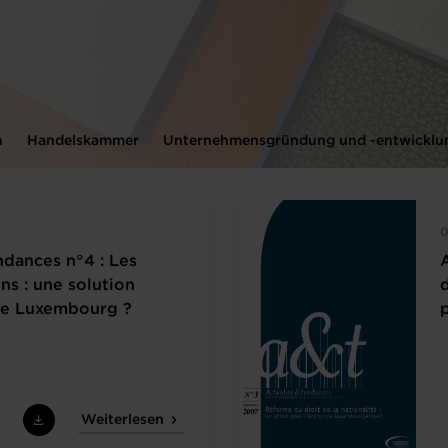
n
Handelskammer
Unternehmensgründung und -entwicklu
0
ndances n°4 : Les
ns : une solution
d
 le Luxembourg ?
Weiterlesen