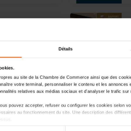
0
el 2006
Détails
cookies.
ropres au site de la Chambre de Commerce ainsi que des cookies
Weiterlesen
naître votre terminal, personnaliser le contenu et les annonces 
onnalités relatives aux médias sociaux et d'analyser le trafic sur n
us pouvez accepter, refuser ou configurer les cookies selon vos
ssaires au fonctionnement du site. Une description des différen
el 2004
essus.