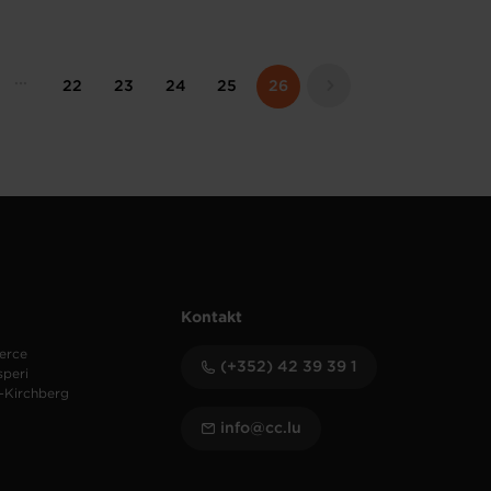
22
23
24
25
26
Kontakt
erce
(+352) 42 39 39 1
speri
-Kirchberg
info@cc.lu