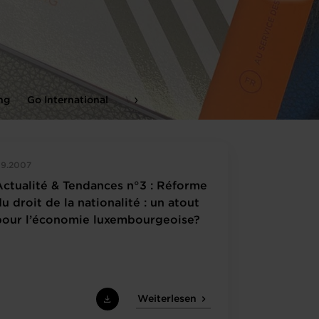
ng
Go International
Wirtschaft
Gesetzgebung
Europä
9.2007
Actualité & Tendances n°3 : Réforme
u droit de la nationalité : un atout
pour l’économie luxembourgeoise?
Weiterlesen