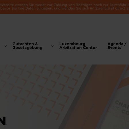
e Website werden Sie weder zur Zahlung von Beiträgen noch zur Durchführu
bevor Sie Ihre Daten eingeben, und wenden Sie sich im Zweifelsfall direkt a
Gutachten &
Luxembourg
Agenda /
Gesetzgebung
Arbitration Center
Events
N