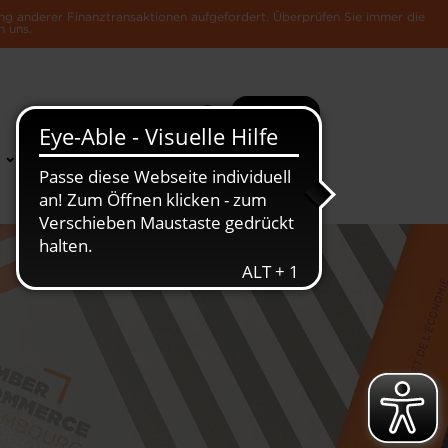
ng anderer Finanztransaktionen aufgefordert. Überprüfen Sie immer die
n uns.
Suche
Mehr
News &
Die Luxemburger
Publikationen
Wirtschaft