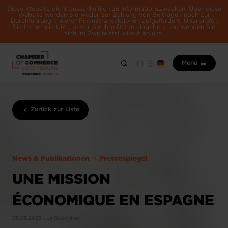
Diese Website dient ausschließlich zu Informationszwecken. Über diese
Website werden Sie weder zur Zahlung von Beiträgen noch zur
Durchführung anderer Finanztransaktionen aufgefordert. Überprüfen
Sie immer die URL, bevor Sie Ihre Daten eingeben, und wenden Sie
sich im Zweifelsfall direkt an uns.
Menü
Zurück zur Liste
News & Publikationen
Pressespiegel
UNE MISSION
ÉCONOMIQUE EN ESPAGNE
05.05.2025 - Le Quotidien