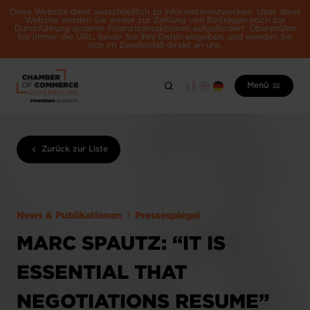
Diese Website dient ausschließlich zu Informationszwecken. Über diese
Website werden Sie weder zur Zahlung von Beiträgen noch zur
Durchführung anderer Finanztransaktionen aufgefordert. Überprüfen
Sie immer die URL, bevor Sie Ihre Daten eingeben, und wenden Sie
sich im Zweifelsfall direkt an uns.
Menü
Zurück zur Liste
News & Publikationen
Pressespiegel
MARC SPAUTZ: “IT IS
ESSENTIAL THAT
NEGOTIATIONS RESUME”