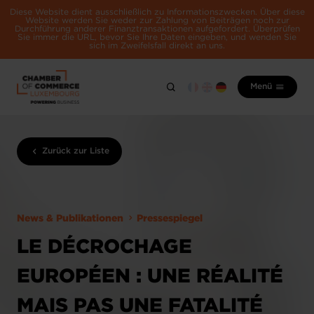
Diese Website dient ausschließlich zu Informationszwecken. Über diese
Website werden Sie weder zur Zahlung von Beiträgen noch zur
Durchführung anderer Finanztransaktionen aufgefordert. Überprüfen
Sie immer die URL, bevor Sie Ihre Daten eingeben, und wenden Sie
sich im Zweifelsfall direkt an uns.
Menü
Zurück zur Liste
News & Publikationen
Pressespiegel
LE DÉCROCHAGE
EUROPÉEN : UNE RÉALITÉ
MAIS PAS UNE FATALITÉ