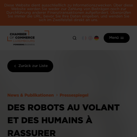
Diese Website dient ausschließlich zu Informationszwecken. Über diese
Website werden Sie weder zur Zahlung von Beiträgen noch zur
Durchführung anderer Finanztransaktionen aufgefordert. Überprüfen
Sie immer die URL, bevor Sie Ihre Daten eingeben, und wenden Sie
sich im Zweifelsfall direkt an uns.
Menü
Zurück zur Liste
News & Publikationen
Pressespiegel
DES ROBOTS AU VOLANT
ET DES HUMAINS À
RASSURER