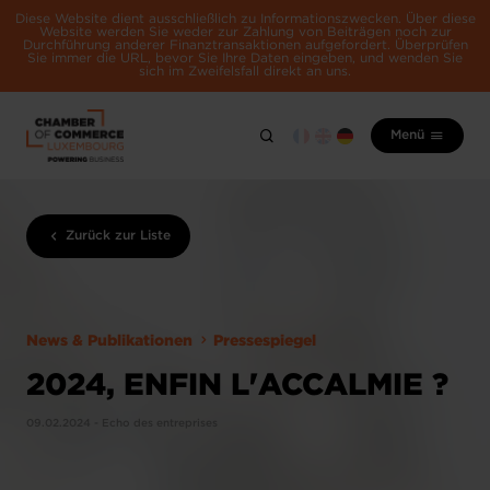
Diese Website dient ausschließlich zu Informationszwecken. Über diese
Website werden Sie weder zur Zahlung von Beiträgen noch zur
Durchführung anderer Finanztransaktionen aufgefordert. Überprüfen
Sie immer die URL, bevor Sie Ihre Daten eingeben, und wenden Sie
sich im Zweifelsfall direkt an uns.
Menü
Zurück zur Liste
News & Publikationen
Pressespiegel
2024, ENFIN L'ACCALMIE ?
09.02.2024 - Echo des entreprises