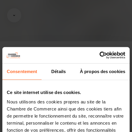
Pressespiegel
Consentement
Détails
À propos des cookies
Diesen Artikel teilen
Ce site internet utilise des cookies.
Nous utilisons des cookies propres au site de la
Depuis 2020, les crises s’enchaînent, laissant peu de répit
Chambre de Commerce ainsi que des cookies tiers afin
à l’économie luxembourgeoise et, a fortiori aux
de permettre le fonctionnement du site, reconnaître votre
entreprises. Des facteurs extérieurs au pays ne cessent
terminal, personnaliser le contenu et les annonces en
de souffler le chaud, mais surtout le froid : une pandémie
fonction de vos préférences, offrir des fonctionnalités