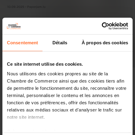
10.09.2025 - Paperjam.lu
Consentement
Détails
À propos des cookies
Ce site internet utilise des cookies.
Nous utilisons des cookies propres au site de la
Chambre de Commerce ainsi que des cookies tiers afin
de permettre le fonctionnement du site, reconnaître votre
terminal, personnaliser le contenu et les annonces en
Pressespiegel
fonction de vos préférences, offrir des fonctionnalités
relatives aux médias sociaux et d'analyser le trafic sur
Diesen Artikel teilen
notre site internet.
Grâce au présent bandeau, vous pouvez accepter,
Découvrez 10 moments clés de l’histoire du Luxembourg