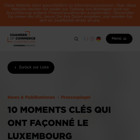
Diese Website dient ausschließlich zu Informationszwecken. Über diese
Website werden Sie weder zur Zahlung von Beiträgen noch zur
Durchführung anderer Finanztransaktionen aufgefordert. Überprüfen
Sie immer die URL, bevor Sie Ihre Daten eingeben, und wenden Sie
sich im Zweifelsfall direkt an uns.
Menü
Zurück zur Liste
News & Publikationen
Pressespiegel
10 MOMENTS CLÉS QUI
ONT FAÇONNÉ LE
LUXEMBOURG