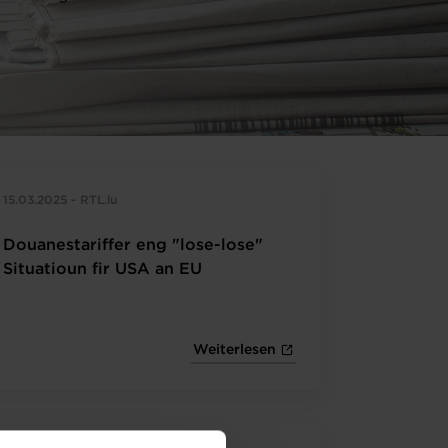
15.03.2025 - RTL.lu
Douanestariffer eng "lose-lose"
Situatioun fir USA an EU
Weiterlesen