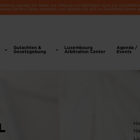
e Website werden Sie weder zur Zahlung von Beiträgen noch zur Durchführu
bevor Sie Ihre Daten eingeben, und wenden Sie sich im Zweifelsfall direkt a
Gutachten &
Luxembourg
Agenda /
Gesetzgebung
Arbitration Center
Events
L
Hi
Ha
Lu