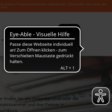
ng anderer Finanztransaktionen aufgefordert. Überprüfen Sie immer die
n uns.
Suche
Mehr
News &
Die Luxemburger
Publikationen
Wirtschaft
er finden Sie alle Presseberichte über die
ndelskammer und ihre Partner in
xemburg