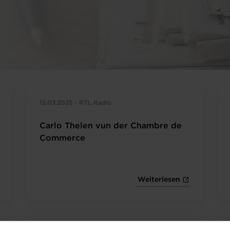
15.03.2025 - RTL Radio
Carlo Thelen vun der Chambre de
Commerce
Weiterlesen