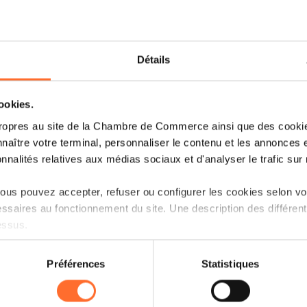
13.03.2025 - Agefi Luxembourg
Les acteurs de l'immobilier mondial
se retrouvent de nouveau au MIPIM
Détails
2025, dans un contexte de reprise
économique incertain
cookies.
Weiterlesen
ropres au site de la Chambre de Commerce ainsi que des cookies
naître votre terminal, personnaliser le contenu et les annonces 
onnalités relatives aux médias sociaux et d'analyser le trafic sur n
us pouvez accepter, refuser ou configurer les cookies selon vos
12.03.2025 - Delano
ssaires au fonctionnement du site. Une description des différen
essus.
Luxembourg meets up at Mipim
on sur le site et certaines fonctionnalités (ex : lecture de vidéos,
Préférences
Statistiques
rences de lecture vidéo, personnalisation de l’affichage du site
kies ou des cookies non nécessaires.
Weiterlesen