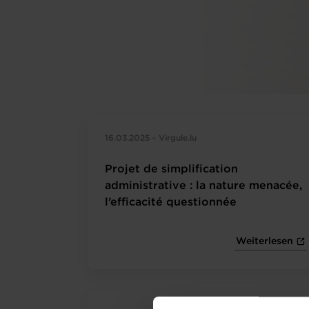
16.03.2025 - Virgule.lu
Projet de simplification
administrative : la nature menacée,
l’efficacité questionnée
Weiterlesen