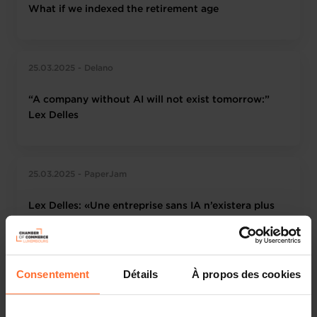
What if we indexed the retirement age
25.03.2025 - Delano
“A company without AI will not exist tomorrow:”
Lex Delles
25.03.2025 - PaperJam
Lex Delles: «Une entreprise sans IA n’existera plus
demain»
Consentement
Détails
À propos des cookies
25.03.2025 - Chronicle.lu
PwC Economy Day Event Delves into Opportunities