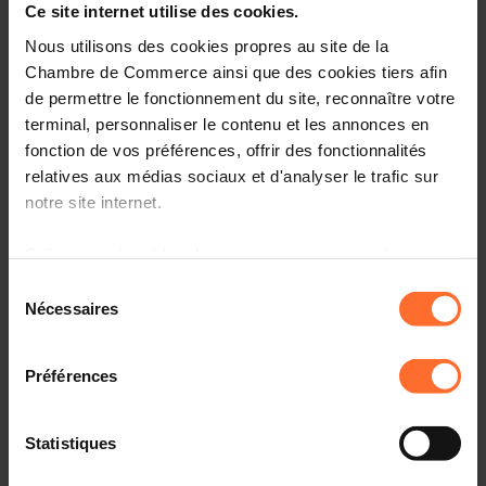
Ce site internet utilise des cookies.
& Issues of Adopting AI
Nous utilisons des cookies propres au site de la
Chambre de Commerce ainsi que des cookies tiers afin
de permettre le fonctionnement du site, reconnaître votre
24.03.2025 - wort.lu
terminal, personnaliser le contenu et les annonces en
fonction de vos préférences, offrir des fonctionnalités
Steuervorteile und Millionenhilfe für Start-ups:
relatives aux médias sociaux et d'analyser le trafic sur
Regierung will junge Talente anziehen
notre site internet.
Grâce au présent bandeau, vous pouvez accepter,
24.03.2025 - PaperJam
refuser ou configurer les cookies selon vos préférences,
Sélection
à l’exception des cookies strictement nécessaires au
Nécessaires
du
300 millions d’euros pour financer les start-up et
fonctionnement du site. Une description des différents
consentement
l’innovation
cookies est accessible sous l’onglet « Détails » ci-
Préférences
dessus.
24.03.2025 - Delano
Il est précisé que la navigation sur le site et certaines
Statistiques
fonctionnalités (ex : lecture de vidéos, partage sur les
€300m to foster innovation and fund startups