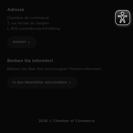
Adresse
Chambre de commerce
7, rue Alcide de Gasperi
L-1615 Luxembourg-Kirchberg
Anfahrt
Bleiben Sie informiert
Bleiben Sie über Ihre bevorzugten Themen informiert.
In den Newsletter einschreiben
2026 © Chamber of Commerce