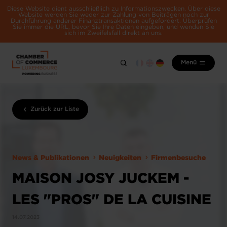
Diese Website dient ausschließlich zu Informationszwecken. Über diese
Website werden Sie weder zur Zahlung von Beiträgen noch zur
Durchführung anderer Finanztransaktionen aufgefordert. Überprüfen
Sie immer die URL, bevor Sie Ihre Daten eingeben, und wenden Sie
sich im Zweifelsfall direkt an uns.
Menü
Zurück zur Liste
News & Publikationen
Neuigkeiten
Firmenbesuche
MAISON JOSY JUCKEM -
LES "PROS" DE LA CUISINE
14.07.2023