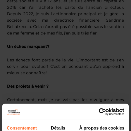
cette société il y a 17 ans, et je suis entré au capital en
2016 car j’ai racheté les parts de l’ancien directeur.
Depuis 2022, je suis l’actionnaire principal et je gère la
société avec ma directrice financière, Sandrine
Bellatreccia. Cela n’aurait pas été possible sans le soutien
de ma femme et de mes fils, j’en suis très fier.
Un échec marquant?
Les échecs font partie de la vie! L’important est de s’en
servir pour évoluer! C’est en échouant qu’on apprend à
mieux se connaître!
Des projets à venir ?
Certainement, mais je ne vais pas les divulguer à mes
concurrents! Je peux tout de même souligner que notre
déménagement a été un projet de grande envergure pour
la société et nous a occupés une bonne partie de l’année
dernière, jusqu’en mars de cette année. Au niveau
Consentement
Détails
À propos des cookies