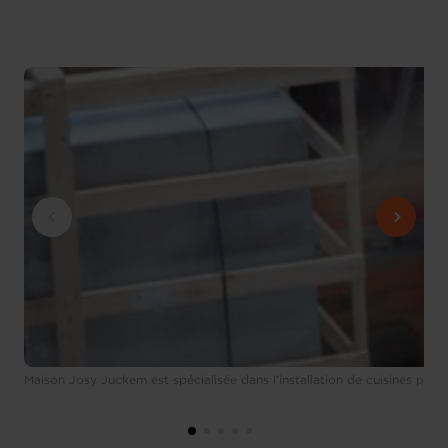
Maison Josy Juckem est spécialisée dans l’installation de cuisines profe