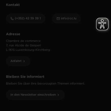
Kontakt
(+352) 42 39 39 1
info@cc.lu
Adresse
Chambre de commerce
7, rue Alcide de Gasperi
L-1615 Luxembourg-Kirchberg
Anfahrt
Bleiben Sie informiert
Bleiben Sie über Ihre bevorzugten Themen informiert.
In den Newsletter einschreiben