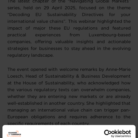
The latest chapter of the “Navigating Global Markets”
series, held on 29 April 2025, focused on the theme
“Decoding EU Sustainability Directives for your
international value chains”. This webinar highlighted the
impact of major these EU regulations and featured
practical experiences from Luxembourg-based
companies, offering valuable insights and actionable
strategies for businesses to stay ahead in the evolving
regulatory landscape.
The event opened with welcome remarks by Anne-Marie
Loesch, Head of Sustainability & Business Development
at the House of Sustainability, who acknowledged how
the various regulatory texts can overwhelm companies,
whether they are entering new markets or are already
well-established in another country. She highlighted that
managing an international value chain can trigger pan-
European obligations and requires adherence to the
specific requirements of each country.