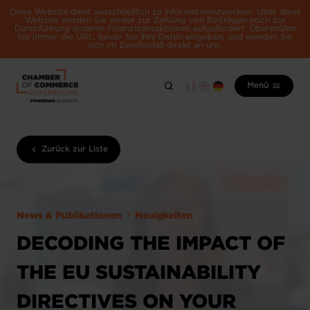
Diese Website dient ausschließlich zu Informationszwecken. Über diese
Website werden Sie weder zur Zahlung von Beiträgen noch zur
Durchführung anderer Finanztransaktionen aufgefordert. Überprüfen
Sie immer die URL, bevor Sie Ihre Daten eingeben, und wenden Sie
sich im Zweifelsfall direkt an uns.
Menü
Zurück zur Liste
News & Publikationen
Neuigkeiten
DECODING THE IMPACT OF
THE EU SUSTAINABILITY
DIRECTIVES ON YOUR