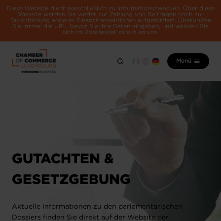
Diese Website dient ausschließlich zu Informationszwecken. Über diese
Website werden Sie weder zur Zahlung von Beiträgen noch zur
Durchführung anderer Finanztransaktionen aufgefordert. Überprüfen
Sie immer die URL, bevor Sie Ihre Daten eingeben, und wenden Sie
sich im Zweifelsfall direkt an uns.
Menü
GUTACHTEN &
GESETZGEBUNG
Aktuelle Informationen zu den parlamentarischen
Dossiers finden Sie direkt auf der Website der