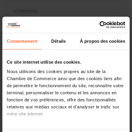
In Vorbereitung
30.07.2026
PRGD Dérogations aviation militaire
Consentement
Détails
À propos des cookies
In Vorbereitung
Ce site internet utilise des cookies.
30.07.2026
Nous utilisons des cookies propres au site de la
Chambre de Commerce ainsi que des cookies tiers afin
PRGD Transport aérien de marchandises
dangereuses
de permettre le fonctionnement du site, reconnaître votre
terminal, personnaliser le contenu et les annonces en
fonction de vos préférences, offrir des fonctionnalités
relatives aux médias sociaux et d'analyser le trafic sur
In Vorbereitung
notre site internet.
30.07.2026
Grâce au présent bandeau, vous pouvez accepter,
PL Augmentation de capital de l'Aéroport de