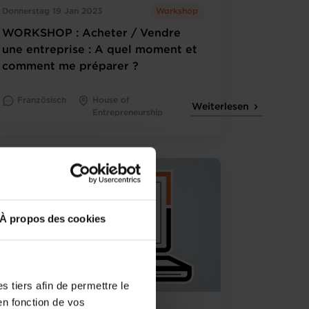
Donnerstag 19 Jan 2023
Workshop
WORKSHOP : Acheter / Vendre
une entreprise : A quel moment et
comment me préparer ?
Französisch
House of
Weiterlesen
Entrepreneurship
À propos des cookies
 tiers afin de permettre le
en fonction de vos