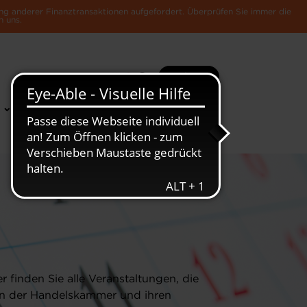
ng anderer Finanztransaktionen aufgefordert. Überprüfen Sie immer die
n uns.
Suche
Mehr
News &
Die Luxemburger
Publikationen
Wirtschaft
er finden Sie alle Veranstaltungen, die
n der Handelskammer und ihren