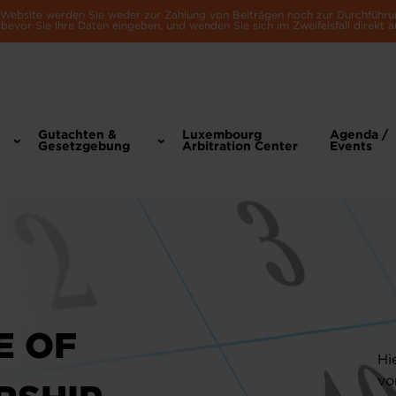
e Website werden Sie weder zur Zahlung von Beiträgen noch zur Durchführu
bevor Sie Ihre Daten eingeben, und wenden Sie sich im Zweifelsfall direkt a
Gutachten &
Luxembourg
Agenda /
Gesetzgebung
Arbitration Center
Events
E OF
Hi
vo