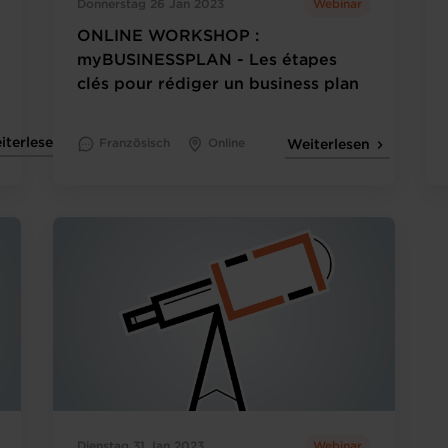
Donnerstag 26 Jan 2023
Webinar
ONLINE WORKSHOP :
myBUSINESSPLAN - Les étapes
clés pour rédiger un business plan
iterlesen
Französisch
Online
Weiterlesen
Dienstag 31 Jan 2023
Webinar