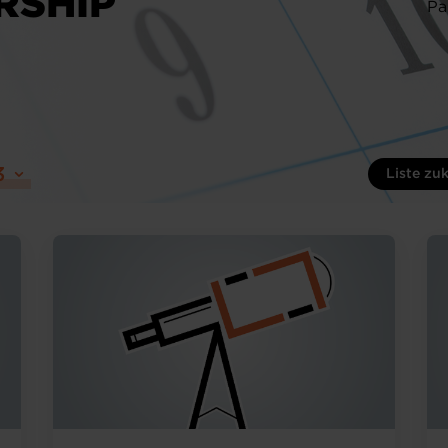
RSHIP
Pa
3
Liste zu