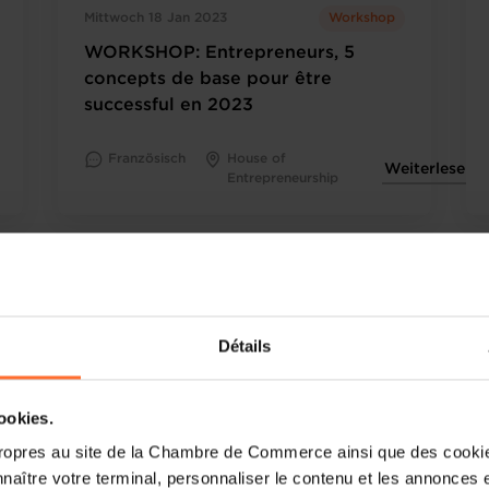
Mittwoch 18 Jan 2023
Workshop
WORKSHOP: Entrepreneurs, 5
concepts de base pour être
successful en 2023
Französisch
House of
Weiterlesen
Entrepreneurship
Détails
cookies.
ropres au site de la Chambre de Commerce ainsi que des cookies
naître votre terminal, personnaliser le contenu et les annonces 