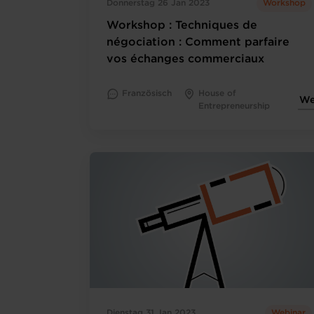
Donnerstag 26 Jan 2023
Workshop
Workshop : Techniques de
négociation : Comment parfaire
vos échanges commerciaux
Französisch
House of
We
Entrepreneurship
Dienstag 31 Jan 2023
Webinar