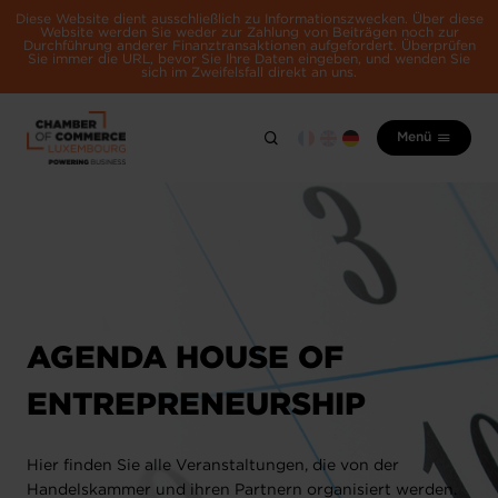
Diese Website dient ausschließlich zu Informationszwecken. Über diese
Website werden Sie weder zur Zahlung von Beiträgen noch zur
Durchführung anderer Finanztransaktionen aufgefordert. Überprüfen
Sie immer die URL, bevor Sie Ihre Daten eingeben, und wenden Sie
sich im Zweifelsfall direkt an uns.
Menü
AGENDA HOUSE OF
ENTREPRENEURSHIP
Hier finden Sie alle Veranstaltungen, die von der
Handelskammer und ihren Partnern organisiert werden.