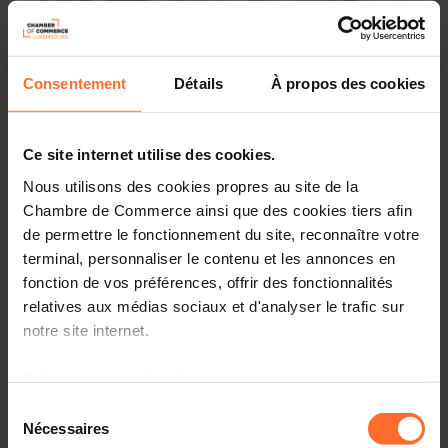
Webinar
Consentement
Détails
À propos des cookies
Dienstag 18 Aug 2026
Online Workshop : How to start your business in
Luxembourg? 18/08/26
Ce site internet utilise des cookies.
Englisch
Online Workshop
Nous utilisons des cookies propres au site de la
Chambre de Commerce ainsi que des cookies tiers afin
de permettre le fonctionnement du site, reconnaître votre
terminal, personnaliser le contenu et les annonces en
fonction de vos préférences, offrir des fonctionnalités
relatives aux médias sociaux et d'analyser le trafic sur
notre site internet.
Grâce au présent bandeau, vous pouvez accepter,
refuser ou configurer les cookies selon vos préférences,
Sélection
à l’exception des cookies strictement nécessaires au
Nécessaires
du
Andere