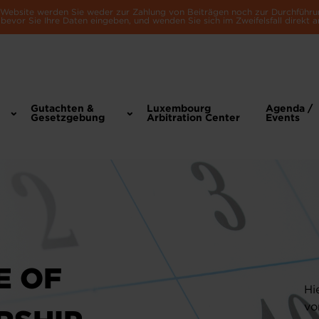
e Website werden Sie weder zur Zahlung von Beiträgen noch zur Durchführu
bevor Sie Ihre Daten eingeben, und wenden Sie sich im Zweifelsfall direkt a
Gutachten &
Luxembourg
Agenda /
Gesetzgebung
Arbitration Center
Events
E OF
Hi
vo