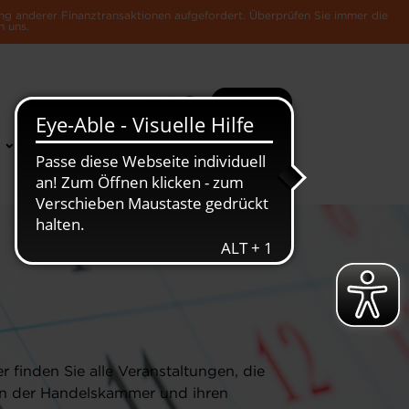
ng anderer Finanztransaktionen aufgefordert. Überprüfen Sie immer die
n uns.
Suche
Mehr
News &
Die Luxemburger
Publikationen
Wirtschaft
er finden Sie alle Veranstaltungen, die
n der Handelskammer und ihren