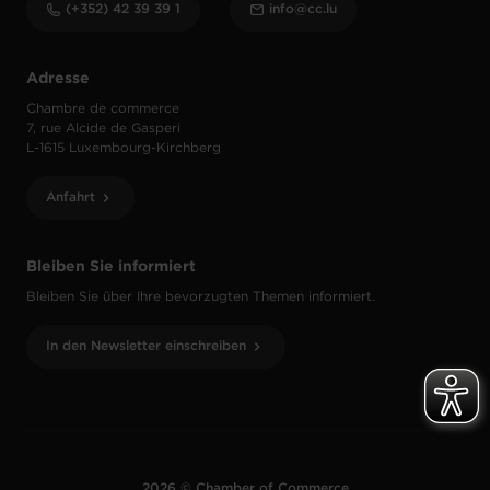
(+352) 42 39 39 1
info@cc.lu
Adresse
Chambre de commerce
7, rue Alcide de Gasperi
L-1615 Luxembourg-Kirchberg
Anfahrt
Bleiben Sie informiert
Bleiben Sie über Ihre bevorzugten Themen informiert.
In den Newsletter einschreiben
2026 © Chamber of Commerce