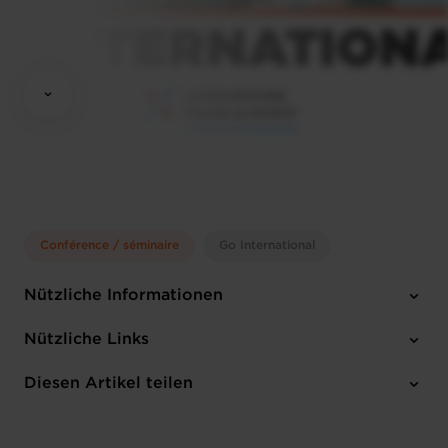
Conférence / séminaire
Go International
Nützliche Informationen
Montag 11 Mai 2026
Nützliche Links
11:30 to 2.30 pm (CET)
Luxembourg Chamber of Commerce
Diesen Artikel teilen
Anmelden
Englisch
1 Anhang