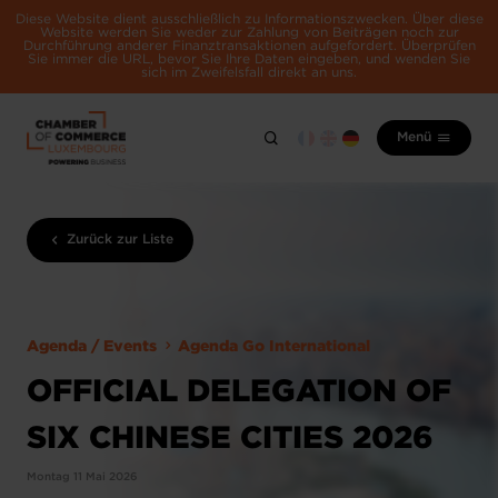
Diese Website dient ausschließlich zu Informationszwecken. Über diese
Website werden Sie weder zur Zahlung von Beiträgen noch zur
Durchführung anderer Finanztransaktionen aufgefordert. Überprüfen
Sie immer die URL, bevor Sie Ihre Daten eingeben, und wenden Sie
sich im Zweifelsfall direkt an uns.
Menü
Zurück zur Liste
Agenda / Events
Agenda Go International
OFFICIAL DELEGATION OF
SIX CHINESE CITIES 2026
Montag 11 Mai 2026