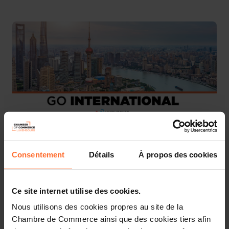
On the occasion of the visit of an official delegation from
Consentement
Détails
À propos des cookies
six major Chinese cities, Changzhou, Fuzhou,
Guangzhou, Shanghai Pudong New Area, Ma’anshan and
Zhengzhou, we are pleased to invite you to a networking
Ce site internet utilise des cookies.
event at the Chamber of Commerce.
Nous utilisons des cookies propres au site de la
Chambre de Commerce ainsi que des cookies tiers afin
This event provides Luxembourg companies with direct