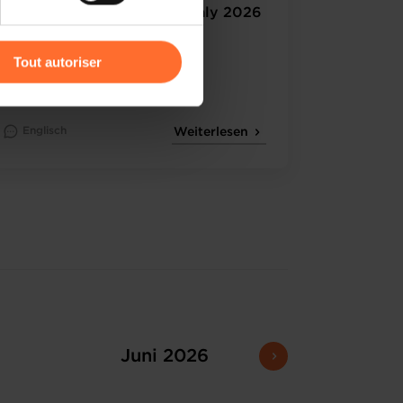
Official Trade Mission to Italy 2026
r l’icône flottante en bas à
Tout autoriser
amenés à traiter vos données
de protection des données
Englisch
Weiterlesen
Juni 2026