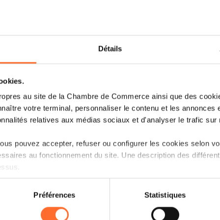
Dez 2026
Foreign Trade Agenda 2026
Détails
Weiterlesen
cookies.
ropres au site de la Chambre de Commerce ainsi que des cookies
naître votre terminal, personnaliser le contenu et les annonces 
onnalités relatives aux médias sociaux et d'analyser le trafic sur n
us pouvez accepter, refuser ou configurer les cookies selon vos
ssaires au fonctionnement du site. Une description des différen
essus.
on sur le site et certaines fonctionnalités (ex : lecture de vidéos,
Préférences
Statistiques
rences de lecture vidéo, personnalisation de l’affichage du site
Montag 11 Mai 2026
Konferenz / Seminar
kies ou des cookies non nécessaires.