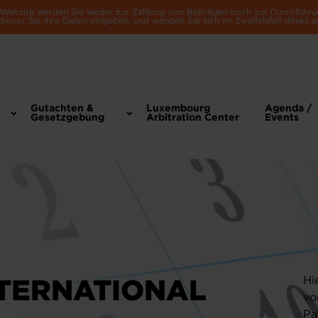
e Website werden Sie weder zur Zahlung von Beiträgen noch zur Durchführu
bevor Sie Ihre Daten eingeben, und wenden Sie sich im Zweifelsfall direkt a
Gutachten &
Luxembourg
Agenda /
Gesetzgebung
Arbitration Center
Events
TERNATIONAL
Hi
vo
Pa