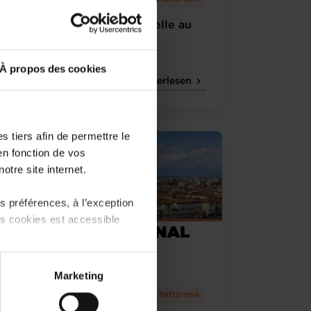
Donnerstag 7 Mai 2026
Mission Économique Officielle au
Maroc 2026
À propos des cookies
Französisch
Weiterlesen
 tiers afin de permettre le
en fonction de vos
otre site internet.
 préférences, à l’exception
ts cookies est accessible
 partage sur les réseaux
Marketing
) peuvent être affectées en
Montag 18 Mai 2026 >
Wirtschaftsreise
Donnerstag 21 Mai 2026