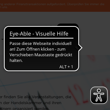
ng anderer Finanztransaktionen aufgefordert. Überprüfen Sie immer die
n uns.
Suche
Mehr
News &
Die Luxemburger
Publikationen
Wirtschaft
er finden Sie alle Veranstaltungen, die
n der Handelskammer und ihren
rtnern organisiert werden.